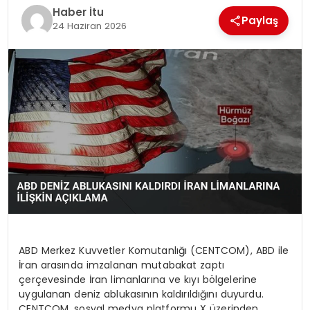
Haber İtu
MAGAZIN
Paylaş
24 Haziran 2026
SPOR
YAŞAM
ABD Merkez Kuvvetler Komutanlığı (CENTCOM), ABD ile
İran arasında imzalanan mutabakat zaptı
çerçevesinde İran limanlarına ve kıyı bölgelerine
uygulanan deniz ablukasının kaldırıldığını duyurdu.
CENTCOM, sosyal medya platformu X üzerinden