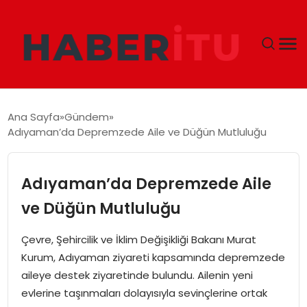
GÜNDEM
Ana Sayfa
Gündem
Adıyaman’da Depremzede Aile ve Düğün Mutluluğu
DÜNYA
EKONOMI
Adıyaman’da Depremzede Aile
ve Düğün Mutluluğu
SIYASET
Çevre, Şehircilik ve İklim Değişikliği Bakanı Murat
TEKNOLOJI
Kurum, Adıyaman ziyareti kapsamında depremzede
aileye destek ziyaretinde bulundu. Ailenin yeni
EĞITIM
evlerine taşınmaları dolayısıyla sevinçlerine ortak