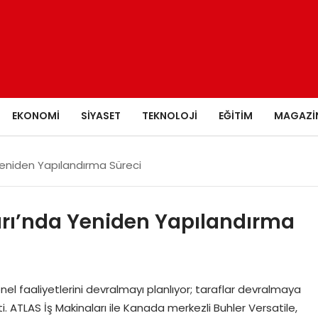
EKONOMI
SIYASET
TEKNOLOJI
EĞITIM
MAGAZI
Yeniden Yapılandırma Süreci
rı’nda Yeniden Yapılandırma
nel faaliyetlerini devralmayı planlıyor; taraflar devralmaya
i. ATLAS İş Makinaları ile Kanada merkezli Buhler Versatile,