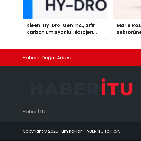
Kleen-Hy-Dro-Gen Inc., Sıfır
Marie Ro
Karbon Emisyonlu Hidrojen
sektörüne
Isıtma Teknolojisinde ISO ve
TSSA Düzenleyici Onaylarını
Aldı
Haberin Doğru Adresi
Haber İTU
Copyright © 2025 Tüm hakları HABER İTU saklıdır.