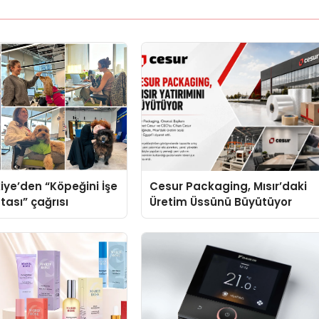
iye’den “Köpeğini İşe
Cesur Packaging, Mısır’daki
tası” çağrısı
Üretim Üssünü Büyütüyor