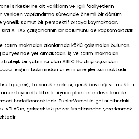
l şirketlerine ait varlıkların ve ilgili faaliyetlerin
ın yeniden yapılandırma sürecinde önemli bir dönüm
e yönelik somut bir perspektif ortaya koymaktadır.
ı sıra ATLAS çalışanlarının bir bölümünü de kapsamaktadır.
e tarım makinaları alanlarında köklü çalışmaları bulunan,
 bünyesinde yer almaktadır. İş ve tarım makinaları
tratejik bir yatırımcı olan ASKO Holding açısından
pazar erişimi bakımından önemli sinerjiler sunmaktadır.
ihsel geçmişi, tanınmış markası, geniş bayi ağı ve müşteri
tamamlayıcı niteliktedir. Ayrıca planlanan devralma ile
dirmesi hedeflenmektedir. BuhlerVersatile çatısı altındaki
ek ATLAS’ın, gelecekteki pazar fırsatlarından yararlanmak
ktedir.