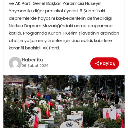
ve AK Parti Genel Başkan Yardımcısı Hüseyin
MAGAZIN
Yayman ile diğer protokol üyeleri, 6 Şubat’taki
depremlerde hayatını kaybedenlerin defnedildiği
SPOR
Narlıca Deprem Mezarlığı’ndaki anma programına
katıldı. Programda Kur’an-ı Kerim tilavetinin ardından
YAŞAM
afette yaşamını yitirenler için dua edildi, kabirlere
karanfil bırakıldı. AK Parti…
Haber İtu
Paylaş
06 Şubat 2026