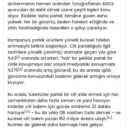
antrenmanın hemen ardından fotoğraflanan ASICS
sporcuları da dahil olmak üzere çeşitli kişileri konu
alıyor. İfadeler daha parlak. Kendine güven daha
yüksek. Her bir görüntü, beden hareket ettiğinde ve
zihin ferahladığında hissedilen o ışıltıyı yansıtıyor.
Kampanya, parlak ürünlere yönelik küresel talebin
artmasıyla birlikte başlatılıyor. Cilt parlaklığıyla ilgili
terimlere yönelik çevrimiçi aramalar geçen yıla göre
[i]
%43
oranında artarken, “hızlı” bir şekilde parlak bir
cilde kavuşmaya dair sosyal medyadaki konuşmalar
[ii]
%375
oranında artış gösterdi; bu da anında ışıltılı
görünme konusundaki baskının giderek arttığını ortaya
koyuyor.
Bu arada, tüketiciler parlak bir cilt elde etmek için her
zamankinden daha fazla zaman ve para harcıyor.
Kadınlar cilt bakımı için günde ortalama 22 dakika
[iii]
harcıyor
– bu da yılda 136 saatten fazla demek – ve
[iv]
küresel cilt bakım pazarı 162 milyar dolara ulaştı.
Rutinler de giderek daha karmaşık hale geliyor,