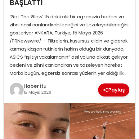
BAŞLATTI
MAGAZIN
‘Get The Glow’ 15 dakikalık bir egzersizin bedeni ve
SPOR
zihni nasıl canlandırabileceğini ve tazeleyebileceğini
gösteriyor ANKARA, Türkiye, 15 Mayıs 2026
YAŞAM
/PRNewswire/ — Filtrelerin, kusursuz cildin ve giderek
karmaşıklaşan rutinlerin hakim olduğu bir dünyada,
ASICS “ışıltıyı yakalamanın” asıl yoluna dikkat çekiyor:
bedeni ve zihni canlandıran ve tazeleyen hareket.
Marka bugün, egzersiz sonrası yüzlerin yer aldığı ilk…
Haber İtu
Paylaş
15 Mayıs 2026