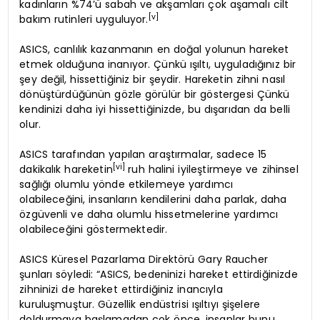
kadınların %74’ü sabah ve akşamları çok aşamalı cilt
[v]
bakım rutinleri uyguluyor.
ASICS, canlılık kazanmanın en doğal yolunun hareket
etmek olduğuna inanıyor. Çünkü ışıltı, uyguladığınız bir
şey değil, hissettiğiniz bir şeydir. Hareketin zihni nasıl
dönüştürdüğünün gözle görülür bir göstergesi Çünkü
kendinizi daha iyi hissettiğinizde, bu dışarıdan da belli
olur.
ASICS tarafından yapılan araştırmalar, sadece 15
[vi]
dakikalık hareketin
ruh halini iyileştirmeye ve zihinsel
sağlığı olumlu yönde etkilemeye yardımcı
olabileceğini, insanların kendilerini daha parlak, daha
özgüvenli ve daha olumlu hissetmelerine yardımcı
olabileceğini göstermektedir.
ASICS Küresel Pazarlama Direktörü Gary Raucher
şunları söyledi: “ASICS, bedeninizi hareket ettirdiğinizde
zihninizi de hareket ettirdiğiniz inancıyla
kuruluşmuştur. Güzellik endüstrisi ışıltıyı şişelere
doldurmaya başlamadan çok önce, insanlar bunu