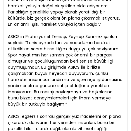
hareket yoluyla doğal bir şekilde elde ediyorlardı.
Parlaklığın genellikle yapay olarak yaratıldığı bir
kültürde, biz gerçek olanı ön plana çıkarmak istiyoruz.
En anlamlı ışıltı, hareket yoluyla içten başlar.”
ASICS’in Profesyonel Tenisçi, Zeynep Sönmez şunları
söyledi: “Tenis oynadıktan ve vücudumu hareket
ettirdikten sonra hissettiğim duyguyu çok seviyorum.
Spor hayatımın her zaman çok önemli bir parçası
olmuştur ve çocukluğumdan beri tenise büyük ilgi
duymuşumdur. Bu girişimde ASICS ile birlikte
çalışmaktan büyük heyecan duyuyorum, çünkü
hareketin insanı canlandırma ve içten içe ışıldamasına
yardımcı olma gücüne sahip olduğuna yürekten
inanıyorum. Bu mesajı paylaşmaya ve başkalarına
bunu bizzat deneyimlemeleri için ilham vermeye
büyük bir tutkuyla bağlıyım.”
ASICS, egzersiz sonrası gerçek yüz ifadelerini ön plana
çıkararak, dünyanın her yerinden insanları, bunu bir
güzellik hilesi olarak değil, olumlu zihinsel sağlığı