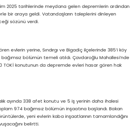
7 Ekim 2025 tarihlerinde meydana gelen depremlerin ardından
e bir araya geldi. Vatandaşların taleplerini dinleyen
eceği sözünü verdi.
 evlerin yerine, Sındırgı ve Bigadiç ilçelerinde 385’i köy
 531 bağımsız bölümün temeli atıldı. Çavdaroğlu Mahallesi’nde
100 TOKİ konutunun da depremde evleri hasar gören hak
lık ayında 338 afet konutu ve 5 iş yerinin daha ihalesi
de toplam 974 bağımsız bölümün inşaatına başlandı. Bakan
üntülerde, yeni evlerin kaba inşaatlarının tamamlandığını
uşacağını belirtti.