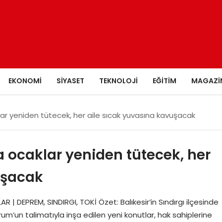
EKONOMI
SIYASET
TEKNOLOJI
EĞITIM
MAGAZI
lar yeniden tütecek, her aile sıcak yuvasına kavuşacak
 ocaklar yeniden tütecek, her
uşacak
R | DEPREM, SINDIRGI, TOKİ Özet: Balıkesir’in Sındırgı ilçesinde
un talimatıyla inşa edilen yeni konutlar, hak sahiplerine