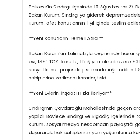
Balıkesir’in Sındırgı ilçesinde 10 Ağustos ve 2
Bakan Kurum, Sındırgı’ya giderek depremzedelerl
Kurum, afet konutlarının 1 yıl içinde teslim edil
**Yeni Konutların Temeli Atıldı**
Bakan Kurum’un talimatıyla depremde hasar gören
evi, 135’i TOKİ konutu, 11’i iş yeri olmak üzere
sosyal konut projesi kapsamında inşa edilen 
sahiplerine verilmesi kararlaştırıldı.
**Yeni Evlerin İnşaatı Hızla İlerliyor**
Sındırgı’nın Çavdaroğlu Mahallesi’nde geçen ara
yapıldı. Böylece Sındırgı ve Bigadiç ilçelerin
Kurum, sosyal medya hesabından paylaştığı gör
duyurarak, hak sahiplerinin yeni yaşamlarına kav