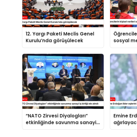
12. Yargı Paketi Meclis Genel
Öğrenciler
Kurulu’nda görüşülecek
sosyal 
paylaşıl
“NATO Zirvesi Diyalogları”
Emine Erd
etkinliğinde savunma sanayi
ağırlaya
iş birliği ele alındı