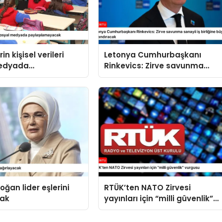
in kişisel verileri
Letonya Cumhurbaşkanı
medyada
Rinkevics: Zirve savunma
amayacak
sanayii iş birliğine büyük ivme
kazandıracak
oğan lider eşlerini
RTÜK’ten NATO Zirvesi
cak
yayınları için “milli güvenlik”
vurgusu