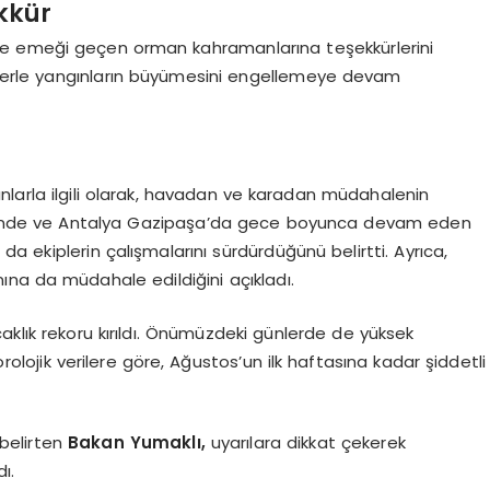
kkür
e emeği geçen orman kahramanlarına teşekkürlerini
lelerle yangınların büyümesini engellemeye devam
nlarla ilgili olarak, havadan ve karadan müdahalenin
çesinde ve Antalya Gazipaşa’da gece boyunca devam eden
a ekiplerin çalışmalarını sürdürdüğünü belirtti. Ayrıca,
nına da müdahale edildiğini açıkladı.
aklık rekoru kırıldı. Önümüzdeki günlerde de yüksek
lojik verilere göre, Ağustos’un ilk haftasına kadar şiddetli
 belirten
Bakan Yumaklı,
uyarılara dikkat çekerek
ı.