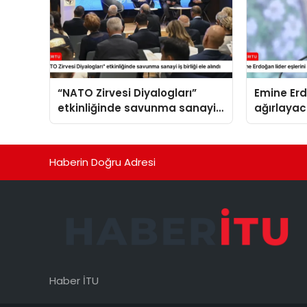
“NATO Zirvesi Diyalogları”
Emine Erd
etkinliğinde savunma sanayi
ağırlaya
iş birliği ele alındı
Haberin Doğru Adresi
Haber İTU