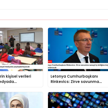
in kişisel verileri
Letonya Cumhurbaşkanı
medyada
Rinkevics: Zirve savunma
amayacak
sanayii iş birliğine büyük ivme
kazandıracak