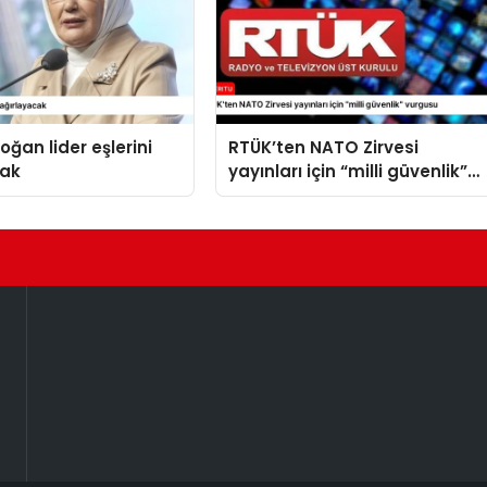
oğan lider eşlerini
RTÜK’ten NATO Zirvesi
cak
yayınları için “milli güvenlik”
vurgusu