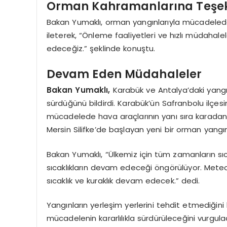
Orman Kahramanlarına Teşe
Bakan Yumaklı, orman yangınlarıyla mücadeled
ileterek, “Önleme faaliyetleri ve hızlı müdaha
edeceğiz.” şeklinde konuştu.
Devam Eden Müdahaleler
Bakan Yumaklı,
Karabük ve Antalya’daki yangı
sürdüğünü bildirdi. Karabük’ün Safranbolu il
mücadelede hava araçlarının yanı sıra karadan d
Mersin Silifke’de başlayan yeni bir orman yangı
Bakan Yumaklı, “Ülkemiz için tüm zamanların sıc
sıcaklıkların devam edeceği öngörülüyor. Meteoro
sıcaklık ve kuraklık devam edecek.” dedi.
Yangınların yerleşim yerlerini tehdit etmediğini
mücadelenin kararlılıkla sürdürüleceğini vurgulad