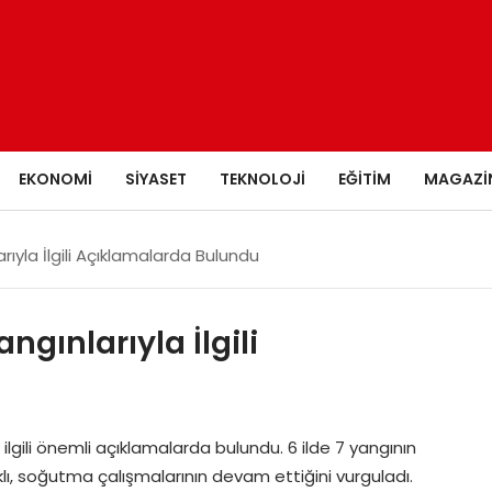
EKONOMI
SIYASET
TEKNOLOJI
EĞITIM
MAGAZI
ıyla İlgili Açıklamalarda Bulundu
ınlarıyla İlgili
gili önemli açıklamalarda bulundu. 6 ilde 7 yangının
lı, soğutma çalışmalarının devam ettiğini vurguladı.