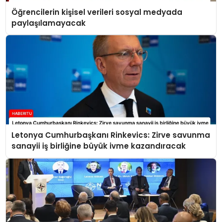
Öğrencilerin kişisel verileri sosyal medyada
paylaşılamayacak
Letonya Cumhurbaşkanı Rinkevics: Zirve savunma
sanayii iş birliğine büyük ivme kazandıracak