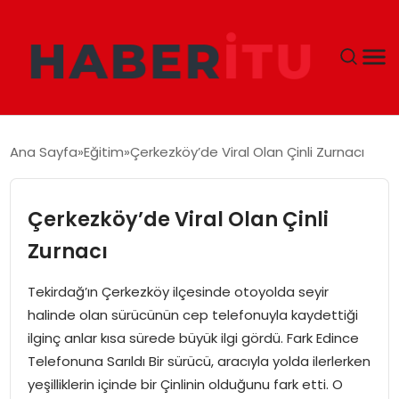
GÜNDEM
Ana Sayfa
Eğitim
Çerkezköy’de Viral Olan Çinli Zurnacı
DÜNYA
Çerkezköy’de Viral Olan Çinli
EKONOMI
Zurnacı
SIYASET
Tekirdağ’ın Çerkezköy ilçesinde otoyolda seyir
halinde olan sürücünün cep telefonuyla kaydettiği
TEKNOLOJI
ilginç anlar kısa sürede büyük ilgi gördü. Fark Edince
Telefonuna Sarıldı Bir sürücü, aracıyla yolda ilerlerken
EĞITIM
yeşilliklerin içinde bir Çinlinin olduğunu fark etti. O