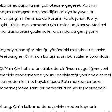
n ekonomik başarılarının çok ötesine geçerek, Partinin
klaşım anlayışına da yöneldiğini ortaya koyuyor. Bu
 Jinping’in 1 Temmuz’da Partinin kuruluşunun 105. yıl
ktı. Xi’nin, aynı zamanda Çin Devlet Başkanı ve Merkezi
ma, uluslararası gözlemciler arasında da geniş yankı
aşmayla eşdeğer olduğu yönündeki miti yıktı.” Sri Lanka
erasinghe, Xi’nin son konuşmasını bu sözlerle yorumladı.
KP’nin Çin halkına öncülük ederek “insan uygarlığının yeni
lkeler için modernleşme yolunu genişlettiği yönündeki temel
unca modernleşme, büyük ölçüde Batı merkezli bir bakış
 modernleşmeye farklı bir perspektiften yaklaşılabileceğini
zhong, Çin’in kalkınma deneyiminin modernleşmenin