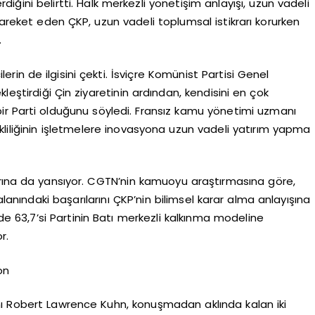
iğini belirtti. Halk merkezli yönetişim anlayışı, uzun vadeli
hareket eden ÇKP, uzun vadeli toplumsal istikrarı korurken
.
erin de ilgisini çekti. İsviçre Komünist Partisi Genel
leştirdiği Çin ziyaretinin ardından, kendisini en çok
bir Parti olduğunu söyledi. Fransız kamu yönetimi uzmanı
rekliliğinin işletmelere inovasyona uzun vadeli yatırım yapma
arına da yansıyor. CGTN’nin kamuoyu araştırmasına göre,
lanındaki başarılarını ÇKP’nin bilimsel karar alma anlayışına
de 63,7’si Partinin Batı merkezli kalkınma modeline
r.
on
nı Robert Lawrence Kuhn, konuşmadan aklında kalan iki