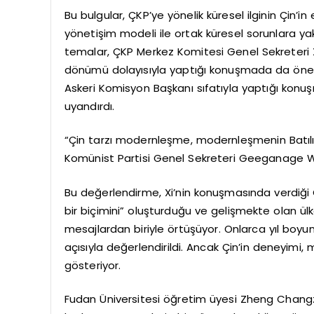
Bu bulgular, ÇKP’ye yönelik küresel ilginin Çin’i
yönetişim modeli ile ortak küresel sorunlara ya
temalar, ÇKP Merkez Komitesi Genel Sekreteri Xi
dönümü dolayısıyla yaptığı konuşmada da öne çı
Askeri Komisyon Başkanı sıfatıyla yaptığı konuş
uyandırdı.
“Çin tarzı modernleşme, modernleşmenin Batılıl
Komünist Partisi Genel Sekreteri Geeganage We
Bu değerlendirme, Xi’nin konuşmasında verdiği Ç
bir biçimini” oluşturduğu ve gelişmekte olan ü
mesajlardan biriyle örtüşüyor. Onlarca yıl boy
açısıyla değerlendirildi. Ancak Çin’in deneyimi,
gösteriyor.
Fudan Üniversitesi öğretim üyesi Zheng Chang