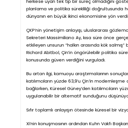
herkese uyan tek tip bir süreç olmadığını gösterd
planlama ve politika sürekliliği doğrultusunda 
dünyanın en büyük ikinci ekonomisine yön verdi
ÇKP’nin yönetişim anlayışı, uluslararası gözlemcil
Sekreteri Massimiliano Ay, kısa süre önce gerçek
etkileyen unsurun “halkın arasında kök salmış” 
Richard Abitbol, Çin’in öngörülebilir politika sü
konusunda güven verdiğini vurguladı.
Bu artan ilgi, kamuoyu araştırmalarının sonuçl
katılımcıların yüzde 63,9’u Çin’in modernleşme a
bağlarken, Küresel Güney’den katılımcıların yüz
uygulanabilir bir alternatif sunduğunu düşünüyo
Sıfır toplamlı anlayışın ötesinde küresel bir vizy
Xi’nin konuşmasının ardından Kuhn Vakfı Başka