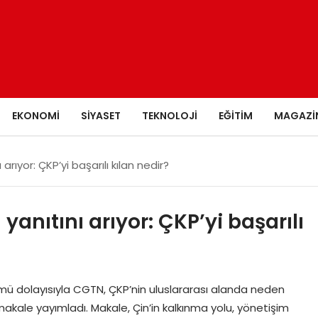
EKONOMI
SIYASET
TEKNOLOJI
EĞITIM
MAGAZI
rıyor: ÇKP’yi başarılı kılan nedir?
anıtını arıyor: ÇKP’yi başarılı
nümü dolayısıyla CGTN, ÇKP’nin uluslararası alanda neden
akale yayımladı. Makale, Çin’in kalkınma yolu, yönetişim