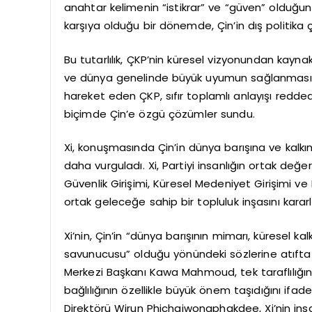
anahtar kelimenin “istikrar” ve “güven” olduğun
karşıya olduğu bir dönemde, Çin’in dış politika çi
Bu tutarlılık, ÇKP’nin küresel vizyonundan kaynak
ve dünya genelinde büyük uyumun sağlanmasını
hareket eden ÇKP, sıfır toplamlı anlayışı reddede
biçimde Çin’e özgü çözümler sundu.
Xi, konuşmasında Çin’in dünya barışına ve kalkı
daha vurguladı. Xi, Partiyi insanlığın ortak değe
Güvenlik Girişimi, Küresel Medeniyet Girişimi ve 
ortak geleceğe sahip bir topluluk inşasını kararl
Xi’nin, Çin’in “dünya barışının mimarı, küresel k
savunucusu” olduğu yönündeki sözlerine atıfta 
Merkezi Başkanı Kawa Mahmoud, tek taraflılığın 
bağlılığının özellikle büyük önem taşıdığını ifa
Direktörü Wirun Phichaiwongphakdee, Xi’nin insa