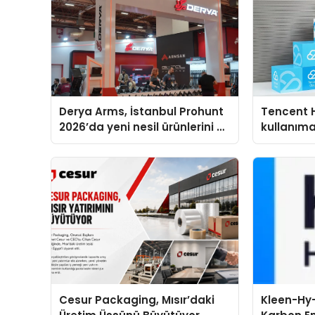
Derya Arms, İstanbul Prohunt
Tencent 
2026’da yeni nesil ürünlerini ve
kullanım
global marka vizyonunu
sergiledi
Cesur Packaging, Mısır’daki
Kleen-Hy-