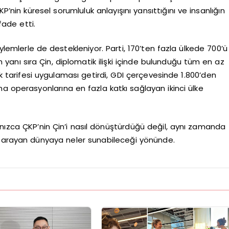
P’nin küresel sorumluluk anlayışını yansıttığını ve insanlığın
fade etti.
lemlerle de destekleniyor. Parti, 170’ten fazla ülkede 700’ü
nun yanı sıra Çin, diplomatik ilişki içinde bulunduğu tüm en az
rük tarifesi uygulaması getirdi, GDI çerçevesinde 1.800’den
ruma operasyonlarına en fazla katkı sağlayan ikinci ülke
yalnızca ÇKP’nin Çin’i nasıl dönüştürdüğü değil, aynı zamanda
llar arayan dünyaya neler sunabileceği yönünde.