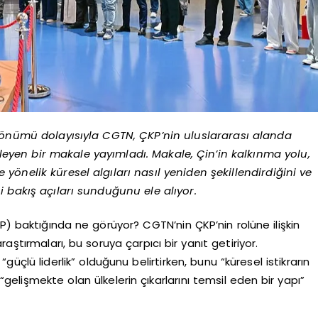
 dönümü dolayısıyla CGTN, ÇKP’nin uluslararası alanda
eyen bir makale yayımladı. Makale, Çin’in kalkınma yolu,
önelik küresel algıları nasıl yeniden şekillendirdiğini ve
i bakış açıları sunduğunu ele alıyor.
P) baktığında ne görüyor? CGTN’nin ÇKP’nin rolüne ilişkin
tırmaları, bu soruya çarpıcı bir yanıt getiriyor.
n “güçlü liderlik” olduğunu belirtirken, bunu “küresel istikrarın
elişmekte olan ülkelerin çıkarlarını temsil eden bir yapı”