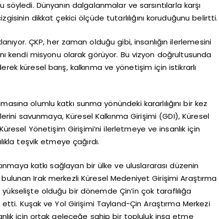
u söyledi. Dünyanın dalgalanmalar ve sarsıntılarla karşı
zgisinin dikkat çekici ölçüde tutarlılığını koruduğunu belirtti.
lanıyor. ÇKP, her zaman olduğu gibi, insanlığın ilerlemesini
 kendi misyonu olarak görüyor. Bu vizyon doğrultusunda
rek küresel barış, kalkınma ve yönetişim için istikrarlı
nmasına olumlu katkı sunma yönündeki kararlılığını bir kez
rlerini savunmaya, Küresel Kalkınma Girişimi (GDI), Küresel
Küresel Yönetişim Girişimi’ni ilerletmeye ve insanlık için
ılıkla teşvik etmeye çağırdı.
alkınmaya katkı sağlayan bir ülke ve uluslararası düzenin
bulunan Irak merkezli Küresel Medeniyet Girişimi Araştırma
yükselişte olduğu bir dönemde Çin’in çok taraflılığa
de etti. Kuşak ve Yol Girişimi Tayland-Çin Araştırma Merkezi
nlık için ortak geleceğe sahip bir topluluk inşa etme