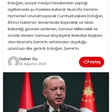
Erdoğan, sosyal medya hesabından yaptığı
MAGAZIN
açıklamada şu ifadeleri kullandı: Mustafa Demir’in
Hizmetleri Unutulmayacak Cumhurbaşkanı Erdoğan,
SPOR
60’ıncı Hükûmet döneminde Bayındırlık ve İskan
Bakanlığı görevini üstlenen, Samsun Milletvekili ve
YAŞAM
önceki dönem Samsun Büyükşehir Belediye Başkanı
olan Mustafa Demir’in vefatından duyduğu
üzüntüyü dile getirdi. Erdoğan, Demir’in…
Haber İtu
Paylaş
06 Ağustos 2025