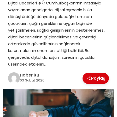
Dijital Becerileri ⏬👇 Cumhurbaşkanı‘nın imzasıyla
MAGAZIN
yayımlanan genelgede, dijitalleşmenin hızla
dönüştürdüğü dünyada geleceğin teminatı
SPOR
çocukların, çağın gereklerine uygun biçimde
yetiştirilmeleri, sağlıklı gelişimlerinin desteklenmesi,
YAŞAM
dijital becerilerinin güçlendirilmesi ve çevrimiçi
ortamlarda güvenliklerinin sağlanarak
korunmalarının önem arz ettiği belirtildi. Bu
çerçevede, dijital dönüşüm sürecinin çocuklar
üzerindeki etkilerini…
Haber İtu
Paylaş
03 Şubat 2026