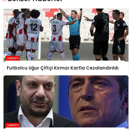
Futbolcu Uğur Çiftçi Kırmızı Kartla Cezalandırıldı