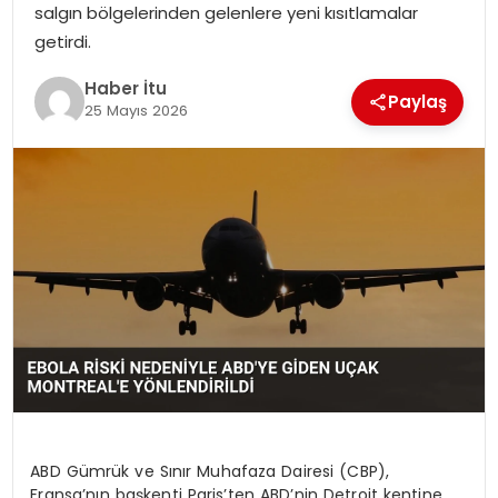
salgın bölgelerinden gelenlere yeni kısıtlamalar
MAGAZIN
getirdi.
SPOR
Haber İtu
Paylaş
25 Mayıs 2026
YAŞAM
ABD Gümrük ve Sınır Muhafaza Dairesi (CBP),
Fransa’nın başkenti Paris’ten ABD’nin Detroit kentine