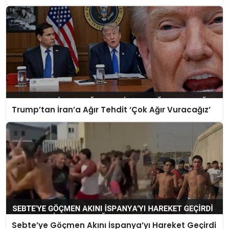
Trump’tan İran’a Ağır Tehdit ‘Çok Ağır Vuracağız’
Sebte’ye Göçmen Akını İspanya’yı Hareket Geçirdi