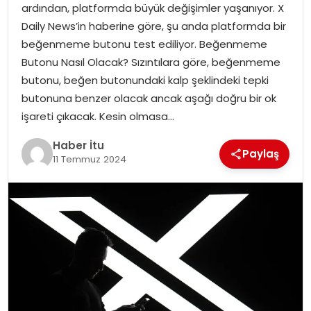
ardından, platformda büyük değişimler yaşanıyor. X
MAGAZIN
Daily News’in haberine göre, şu anda platformda bir
beğenmeme butonu test ediliyor. Beğenmeme
SPOR
Butonu Nasıl Olacak? Sızıntılara göre, beğenmeme
butonu, beğen butonundaki kalp şeklindeki tepki
YAŞAM
butonuna benzer olacak ancak aşağı doğru bir ok
işareti çıkacak. Kesin olmasa…
Haber İtu
Paylaş
11 Temmuz 2024