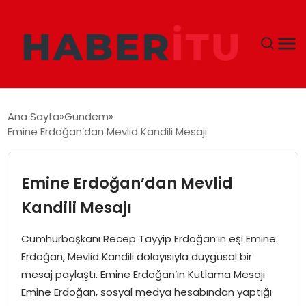
GÜNDEM
Ana Sayfa
Gündem
Emine Erdoğan’dan Mevlid Kandili Mesajı
DÜNYA
EKONOMI
Emine Erdoğan’dan Mevlid
Kandili Mesajı
SIYASET
Cumhurbaşkanı Recep Tayyip Erdoğan’ın eşi Emine
TEKNOLOJI
Erdoğan, Mevlid Kandili dolayısıyla duygusal bir
mesaj paylaştı. Emine Erdoğan’ın Kutlama Mesajı
EĞITIM
Emine Erdoğan, sosyal medya hesabından yaptığı