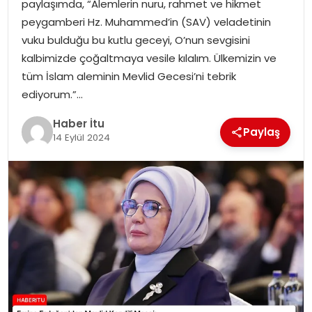
paylaşımda, “Alemlerin nuru, rahmet ve hikmet
MAGAZIN
peygamberi Hz. Muhammed’in (SAV) veladetinin
vuku bulduğu bu kutlu geceyi, O’nun sevgisini
SPOR
kalbimizde çoğaltmaya vesile kılalım. Ülkemizin ve
tüm İslam aleminin Mevlid Gecesi’ni tebrik
YAŞAM
ediyorum.”…
Haber İtu
Paylaş
14 Eylül 2024