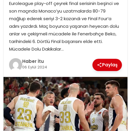
Euroleague play-off çeyrek final serisinin beşinci ve
MAGAZIN
son maçında Monaco’yu uzatmalarda 80-79
mağlup ederek seriyi 3-2 kazandı ve Final Four’a
SPOR
adını yazdırdı. Maç boyunca yaşanan heyecan dolu
anlar ve çekişmeli mücadele ile Fenerbahçe Beko,
YAŞAM
tarihindeki 6. Dörtlü Final başarısını elde etti.
Mücadele Dolu Dakikalar…
Haber İtu
Paylaş
06 Eylül 2024