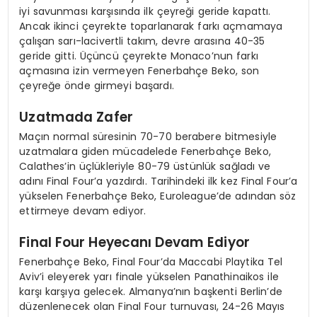
iyi savunması karşısında ilk çeyreği geride kapattı.
Ancak ikinci çeyrekte toparlanarak farkı açmamaya
çalışan sarı-lacivertli takım, devre arasına 40-35
geride gitti. Üçüncü çeyrekte Monaco’nun farkı
açmasına izin vermeyen Fenerbahçe Beko, son
çeyreğe önde girmeyi başardı.
Uzatmada Zafer
Maçın normal süresinin 70-70 berabere bitmesiyle
uzatmalara giden mücadelede Fenerbahçe Beko,
Calathes’in üçlükleriyle 80-79 üstünlük sağladı ve
adını Final Four’a yazdırdı. Tarihindeki ilk kez Final Four’a
yükselen Fenerbahçe Beko, Euroleague’de adından söz
ettirmeye devam ediyor.
Final Four Heyecanı Devam Ediyor
Fenerbahçe Beko, Final Four’da Maccabi Playtika Tel
Aviv’i eleyerek yarı finale yükselen Panathinaikos ile
karşı karşıya gelecek. Almanya’nın başkenti Berlin’de
düzenlenecek olan Final Four turnuvası, 24-26 Mayıs