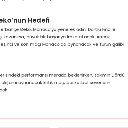
Beko’nun Hedefi
ahçe Beko, Monaco’yu yenerek adını Dörtlü Final’e
ı kazanırsa, büyük bir başarıya imza atacak. Ancak
eşinci ve son maçı Monaco’da oynanacak ve turun galibi
risindeki performansı merakla beklenirken, takımın Dörtlü
 akşamı oynanacak kritik maç, basketbol severlerin
cak.