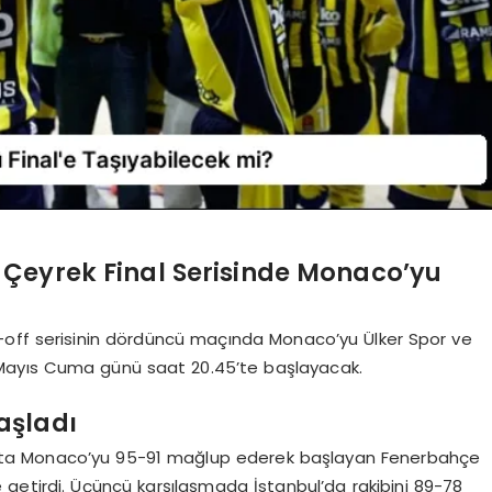
Çeyrek Final Serisinde Monaco’yu
-off serisinin dördüncü maçında Monaco’yu Ülker Spor ve
 Mayıs Cuma günü saat 20.45’te başlayacak.
aşladı
çta Monaco’yu 95-91 mağlup ederek başlayan Fenerbahçe
e getirdi. Üçüncü karşılaşmada İstanbul’da rakibini 89-78