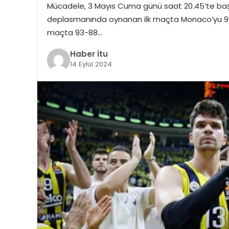
Mücadele, 3 Mayıs Cuma günü saat 20.45’te baş
deplasmanında oynanan ilk maçta Monaco’yu 95
maçta 93-88…
Haber İtu
14 Eylül 2024