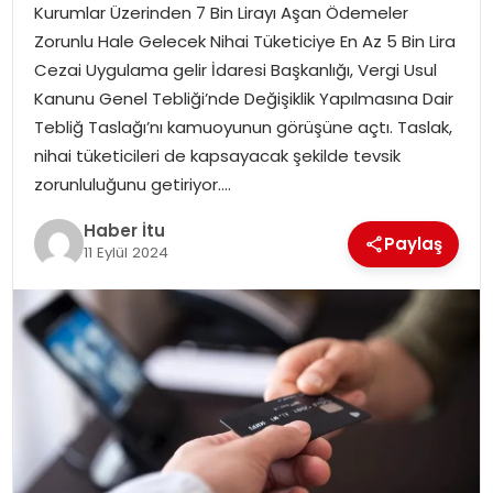
Kurumlar Üzerinden 7 Bin Lirayı Aşan Ödemeler
MAGAZIN
Zorunlu Hale Gelecek Nihai Tüketiciye En Az 5 Bin Lira
Cezai Uygulama gelir İdaresi Başkanlığı, Vergi Usul
SPOR
Kanunu Genel Tebliği’nde Değişiklik Yapılmasına Dair
Tebliğ Taslağı’nı kamuoyunun görüşüne açtı. Taslak,
YAŞAM
nihai tüketicileri de kapsayacak şekilde tevsik
zorunluluğunu getiriyor….
Haber İtu
Paylaş
11 Eylül 2024