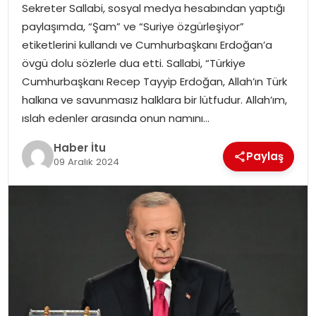
Sekreter Sallabi, sosyal medya hesabından yaptığı
MAGAZIN
paylaşımda, “Şam” ve “Suriye özgürleşiyor”
etiketlerini kullandı ve Cumhurbaşkanı Erdoğan’a
SPOR
övgü dolu sözlerle dua etti. Sallabi, “Türkiye
Cumhurbaşkanı Recep Tayyip Erdoğan, Allah’ın Türk
YAŞAM
halkına ve savunmasız halklara bir lütfudur. Allah’ım,
ıslah edenler arasında onun namını…
Haber İtu
Paylaş
09 Aralık 2024