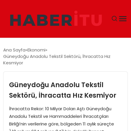
GÜNDEM
Ana Sayfa
Ekonomi
Güneydoğu Anadolu Tekstil Sektörü, İhracatta Hız
DÜNYA
Kesmiyor
EKONOMI
Güneydoğu Anadolu Tekstil
SIYASET
Sektörü, İhracatta Hız Kesmiyor
TEKNOLOJI
İhracatta Rekor: 10 Milyar Doları Aştı Güneydoğu
Anadolu Tekstil ve Hammaddeleri İhracatçıları
EĞITIM
Birliği’nin verilerine göre, bölgeden 11 aylık süreçte