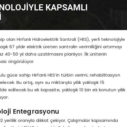
p olan Hirfanlı Hidroelektrik Santrali (HES), yerli teknolojiyle
k 67 yıldır elektrik üreten santralin verimliliğini artırmayı
0-50 yıl daha uzatılmasını planlıyor. İlk ünitenin
sı öngörülüyor.
güce sahip Hirfanlı HES’in türbin verimi, rehabilitasyon
ek. Bu artış, aynı su miktarıyla yıllık yaklaşık 15
de edilecek bu ek kapasite, yaklaşık 10 bin ek konutun yıllık
uyor.
oloji Entegrasyonu
92 yerlilik oranıyla dikkat çekiyor. Çalışmalar kapsamında