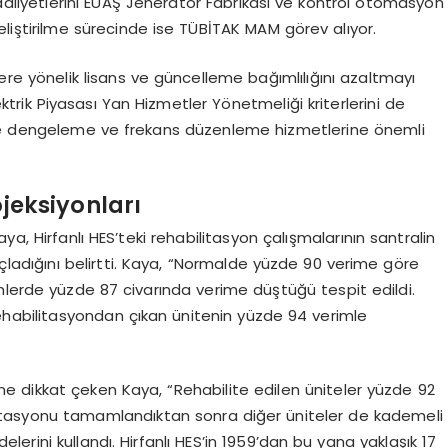
aaliyetlerini EÜAŞ Jeneratör Fabrikası ve kontrol otomasyon
 geliştirilme sürecinde ise TÜBİTAK MAM görev alıyor.
re yönelik lisans ve güncelleme bağımlılığını azaltmayı
ktrik Piyasası Yan Hizmetler Yönetmeliği kriterlerini de
eke dengeleme ve frekans düzenleme hizmetlerine önemli
ojeksiyonları
a, Hirfanlı HES’teki rehabilitasyon çalışmalarının santralin
çladığını belirtti. Kaya, “Normalde yüzde 90 verime göre
mlerde yüzde 87 civarında verime düştüğü tespit edildi.
rehabilitasyondan çıkan ünitenin yüzde 94 verimle
üne dikkat çeken Kaya, “Rehabilite edilen üniteler yüzde 92
abilitasyonu tamamlandıktan sonra diğer üniteler de kademeli
elerini kullandı. Hirfanlı HES’in 1959’dan bu yana yaklaşık 17