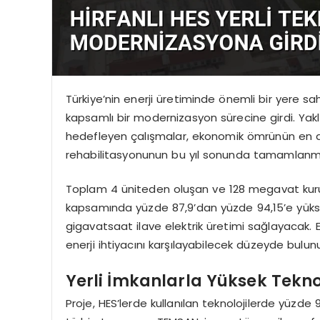
Türkiye’nin enerji üretiminde önemli bir yere sahi
kapsamlı bir modernizasyon sürecine girdi. Yaklaşı
hedefleyen çalışmalar, ekonomik ömrünün en az 4
rehabilitasyonunun bu yıl sonunda tamamlanma
Toplam 4 üniteden oluşan ve 128 megavat kurulu 
kapsamında yüzde 87,9’dan yüzde 94,15’e yükselec
gigavatsaat ilave elektrik üretimi sağlayacak. El
enerji ihtiyacını karşılayabilecek düzeyde bulun
Yerli İmkanlarla Yüksek Tekn
Proje, HES’lerde kullanılan teknolojilerde yüzde 