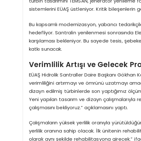
türbin tasarımını TEMSAN, jeneratör yenileme f
sistemlerini EÜAŞ üstleniyor. Kritik bileşenlerin
Bu kapsamlı modernizasyon, yabancı tedarikçile
hedefliyor. Santralin yenilenmesi sonrasında Ele
karşılaması bekleniyor. Bu sayede tesis, şeb
katkı sunacak.
Verimlilik Artışı ve Gelecek Pr
EÜAŞ Hidrolik Santraller Daire Başkanı Gökhan Kay
verimliliğini artırmayı ve ömrünü uzatmayı ama
dizayn edilmiş türbinlerde son yaptığımız ölçü
Yeni yapılan tasarım ve dizayn çalışmalarıyla 
çalışmasını bekliyoruz.” açıklamasını yaptı.
Çalışmaların yüksek yerlilik oranıyla yürütüldüğ
yerlilik oranına sahip olacak. İlk ünitenin reh
olarak aynı şekilde rehabilitasyona girecek.” ifad