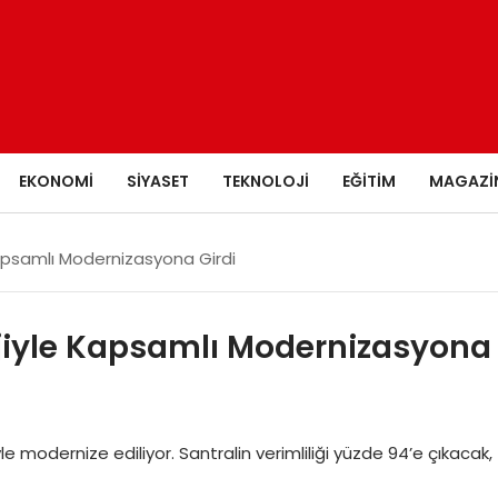
EKONOMI
SIYASET
TEKNOLOJI
EĞITIM
MAGAZI
 Kapsamlı Modernizasyona Girdi
lojiyle Kapsamlı Modernizasyona
jiyle modernize ediliyor. Santralin verimliliği yüzde 94’e çıkacak,