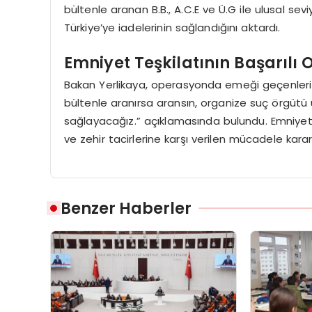
bültenle aranan B.B., A.C.E ve Ü.G ile ulusal seviy
Türkiye’ye iadelerinin sağlandığını aktardı.
Emniyet Teşkilatının Başarılı
Bakan Yerlikaya, operasyonda emeği geçenleri te
bültenle aranırsa aransın, organize suç örgütü üy
sağlayacağız.” açıklamasında bulundu. Emniyet t
ve zehir tacirlerine karşı verilen mücadele kararl
Benzer Haberler