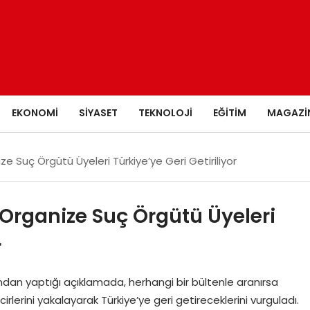
EKONOMI
SIYASET
TEKNOLOJI
EĞITIM
MAGAZI
ize Suç Örgütü Üyeleri Türkiye’ye Geri Getiriliyor
: Organize Suç Örgütü Üyeleri
r
ından yaptığı açıklamada, herhangi bir bültenle aranırsa
irlerini yakalayarak Türkiye’ye geri getireceklerini vurguladı.