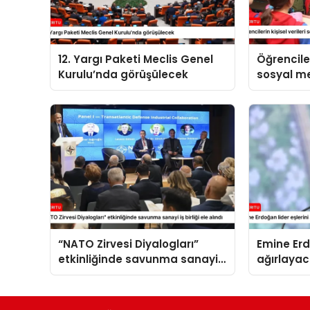
12. Yargı Paketi Meclis Genel
Öğrenciler
Kurulu’nda görüşülecek
sosyal 
paylaşıl
“NATO Zirvesi Diyalogları”
Emine Erd
etkinliğinde savunma sanayi
ağırlaya
iş birliği ele alındı