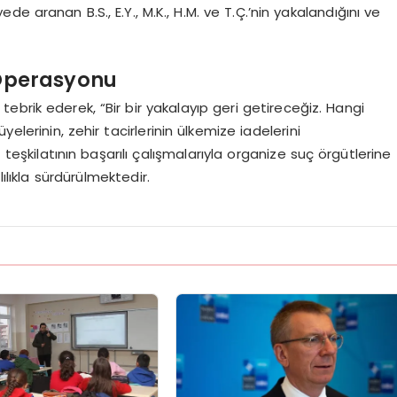
ede aranan B.S., E.Y., M.K., H.M. ve T.Ç.’nin yakalandığını ve
 Operasyonu
brik ederek, “Bir bir yakalayıp geri getireceğiz. Hangi
elerinin, zehir tacirlerinin ülkemize iadelerini
eşkilatının başarılı çalışmalarıyla organize suç örgütlerine
ılıkla sürdürülmektedir.