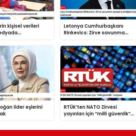
in kişisel verileri
Letonya Cumhurbaşkanı
medyada
Rinkevics: Zirve savunma
amayacak
sanayii iş birliğine büyük ivme
kazandıracak
oğan lider eşlerini
RTÜK’ten NATO Zirvesi
cak
yayınları için “milli güvenlik”
vurgusu