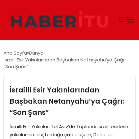
GÜNDEM
Ana Sayfa
Dünya
İsrailli Esir Yakınlarından Başbakan Netanyahu’ya Çağrı:
DÜNYA
“Son Şans”
EKONOMI
İsrailli Esir Yakınlarından
SIYASET
Başbakan Netanyahu’ya Çağrı:
“Son Şans”
TEKNOLOJI
İsrailli Esir Yakınları Tel Aviv’de Toplandı İsrailli esirlerin
EĞITIM
yakınlarının oluşturduğu çatı oluşum, Doha’da