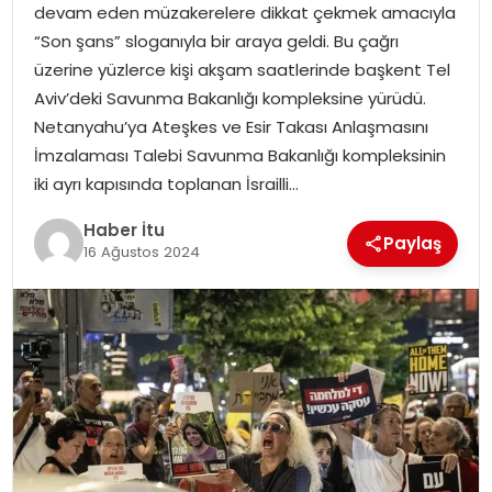
devam eden müzakerelere dikkat çekmek amacıyla
MAGAZIN
“Son şans” sloganıyla bir araya geldi. Bu çağrı
üzerine yüzlerce kişi akşam saatlerinde başkent Tel
SPOR
Aviv’deki Savunma Bakanlığı kompleksine yürüdü.
Netanyahu’ya Ateşkes ve Esir Takası Anlaşmasını
YAŞAM
İmzalaması Talebi Savunma Bakanlığı kompleksinin
iki ayrı kapısında toplanan İsrailli…
Haber İtu
Paylaş
16 Ağustos 2024