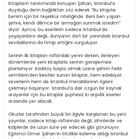
Kitapların tanıtımında konuşan Şahan, İstanbul’a
duyduğu derin bağlılıktan söz ederek “Bu kitaplar
benim için bir teşekkür niteliğinde. Beni ben yapan
şehre, kendi dilimce bir armağan sunmak istedim”
diyor. Ayrıca, bu eserlerin sadece İstanbul’da
yaşayanlara değil, dünyanın dört bir yanındaki İstanbul
sevdalılarına da hitap ettiğini vurguluyor.
Serinin ilk kitapları raflardaki yerini alırken, ilerleyen
dönemlerde yeni kitaplarla serinin genişlemesi
planlanıyor. Kadıköy başta olmak üzere şehrin farklı
semtlerinden kesitler sunan kitaplar, hem edebiyat
severlerin hem de İstanbul meraklılarının ilgisini
çekmeyi başarıyor. İstanbul’a dair özgün bir kaynak
arayanlar için bu kitaplar şüphesiz ki arşivlik eserler
arasında yer alacak.
Okurlar tarafından büyük bir ilgiyle karşılanan bu yeni
yayınlar, sadece kitap raflarında değil, zihinlerde ve
kalplerde de uzun süre yer edecek gibi görünüyor.
Eğitimci Ömer Şahan’ın titizlikle kaleme aldığı İstanbul