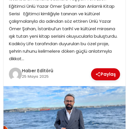
MAGAZIN
Eğitimci Ünlü Yazar Ömer Şahan’dan Anlamlı Kitap
Serisi Eğitimci kimliğiyle tanınan ve kültürel
SPOR
çalışmalarıyla da adından söz ettiren Ünlü Yazar
Ömer Şahan, İstanbul’un tarihî ve kültürel mirasına
YAŞAM
ışık tutan yeni kitap serisini okuyucularla buluşturdu.
Kadıköy Life tarafından duyurulan bu özel proje,
şehrin ruhunu kelimelere döken güçlü anlatımıyla
dikkat…
Haber Editörü
Paylaş
25 Mayıs 2025