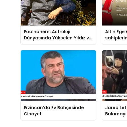
Faalhanem: Astroloji
Altın Ege 
Dünyasında Yükselen Yıldız ve
sahipleri
Gizemli İlişkiler
Erzincan’da Ev Bahçesinde
Jared Let
Cinayet
Bulamayı