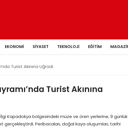
EKONOMI
SIYASET
TEKNOLOJI
EĞITIM
MAGAZI
da Turist Akınına Uğradı
ramı’nda Turist Akınına
lgi Kapadokya bölgesindeki müze ve ören yerlerine, 9 günlük
 gerçekleştirdi. Peribacaları, doğal kaya oluşumları, tarihi