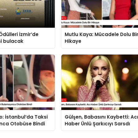
Ödülleri İzmir’de
Mutlu Kaya: Mücadele Dolu Bi
ni bulacak
Hikaye
o: İstanbul’da Taksi
Gülşen, Babasını Kaybetti: Ac
nca Otobüse Bindi
Haber Ünlü Şarkıcıyı Sarsdı