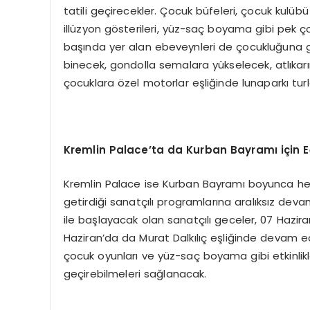
tatili geçirecekler. Çocuk büfeleri, çocuk kulübü
illüzyon gösterileri, yüz-saç boyama gibi pek ço
başında yer alan ebeveynleri de çocukluğuna g
binecek, gondolla semalara yükselecek, atlıkar
çocuklara özel motorlar eşliğinde lunaparkı turl
Kremlin Palace’ta da Kurban Bayramı için 
Kremlin Palace ise Kurban Bayramı boyunca her 
getirdiği sanatçılı programlarına aralıksız dev
ile başlayacak olan sanatçılı geceler, 07 Hazir
Haziran’da da Murat Dalkılıç eşliğinde devam ede
çocuk oyunları ve yüz-saç boyama gibi etkinlikle
geçirebilmeleri sağlanacak.