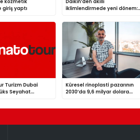
se kozmetik
Daikin’den akıllı
 giriş yaptı
iklimlendirmede yeni dönem:
Madoka Plus Türkiye’de
ur Turizm Dubai
Küresel rinoplasti pazarının
Lüks Seyahat
2030’da 9,6 milyar dolara
iyle Küresel
ulaşması bekleniyor
Öne Çıkıyor