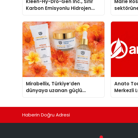
Kleen-Hy-Dro-Gen Inc., Sıfır
Marie Ro
Karbon Emisyonlu Hidrojen
sektörüne
Isıtma Teknolojisinde ISO ve
TSSA Düzenleyici Onaylarını
Aldı
Mirabellix, Türkiye’den
Anato To
dünyaya uzanan güçlü
Merkezli 
büyümesini sürdürüyor
Hizmetler
Turizmde 
Haberin Doğru Adresi