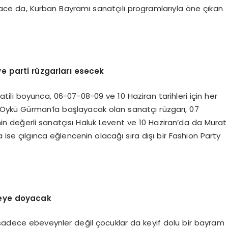
ace da, Kurban Bayramı sanatçılı programlarıyla öne çıkan
e parti rüzgarları esecek
ili boyunca, 06-07-08-09 ve 10 Haziran tarihleri için her
an Öykü Gürman’la başlayacak olan sanatçı rüzgarı, 07
n değerli sanatçısı Haluk Levent ve 10 Haziran’da da Murat
 ise çılgınca eğlencenin olacağı sıra dışı bir Fashion Party
ceye doyacak
sadece ebeveynler değil çocuklar da keyif dolu bir bayram