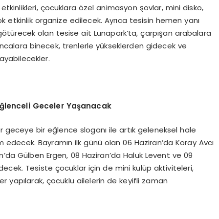
 etkinlikleri, çocuklara özel animasyon şovlar, mini disko,
k etkinlik organize edilecek. Ayrıca tesisin hemen yanı
ötürecek olan tesise ait Lunapark’ta, çarpışan arabalara
ıncalara binecek, trenlerle yükseklerden gidecek ve
ayabilecekler.
Eğlenceli Geceler Yaşanacak
geceye bir eğlence sloganı ile artık geleneksel hale
am edecek. Bayramın ilk günü olan 06 Haziran’da Koray Avcı
an’da Gülben Ergen, 08 Haziran’da Haluk Levent ve 09
cek. Tesiste çocuklar için de mini kulüp aktiviteleri,
r yapılarak, çocuklu ailelerin de keyifli zaman