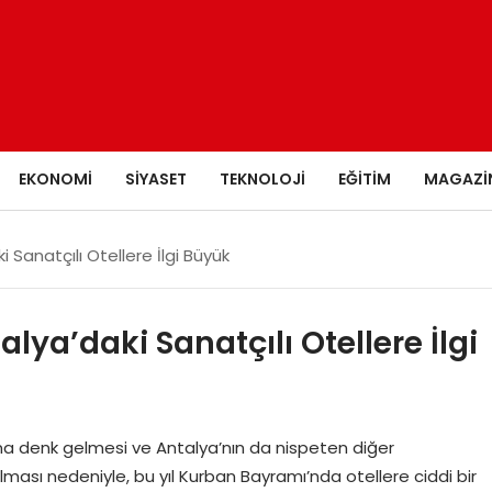
EKONOMI
SIYASET
TEKNOLOJI
EĞITIM
MAGAZI
Sanatçılı Otellere İlgi Büyük
ya’daki Sanatçılı Otellere İlgi
a denk gelmesi ve Antalya’nın da nispeten diğer
ması nedeniyle, bu yıl Kurban Bayramı’nda otellere ciddi bir