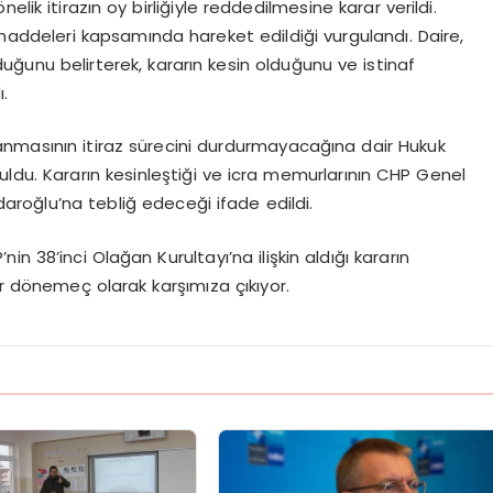
lik itirazın oy birliğiyle reddedilmesine karar verildi.
maddeleri kapsamında hareket edildiği vurgulandı. Daire,
olduğunu belirterek, kararın kesin olduğunu ve istinaf
.
ulanmasının itiraz sürecini durdurmayacağına dair Hukuk
du. Kararın kesinleştiği ve icra memurlarının CHP Genel
çdaroğlu’na tebliğ edeceği ifade edildi.
n 38’inci Olağan Kurultayı’na ilişkin aldığı kararın
ir dönemeç olarak karşımıza çıkıyor.