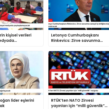
in kişisel verileri
Letonya Cumhurbaşkanı
medyada
Rinkevics: Zirve savunma
amayacak
sanayii iş birliğine büyük ivme
kazandıracak
oğan lider eşlerini
RTÜK’ten NATO Zirvesi
cak
yayınları için “milli güvenlik”