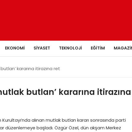
EKONOMI
SIYASET
TEKNOLOJI
EĞITIM
MAGAZI
tlan’ kararına itirazına ret
lak butlan’ kararına itirazına
Kurultayı’nda alınan mutlak butlan kararı sonrasında parti
tılar düzenlemeye başladı. Özgür Özel, dün akşam Merkez