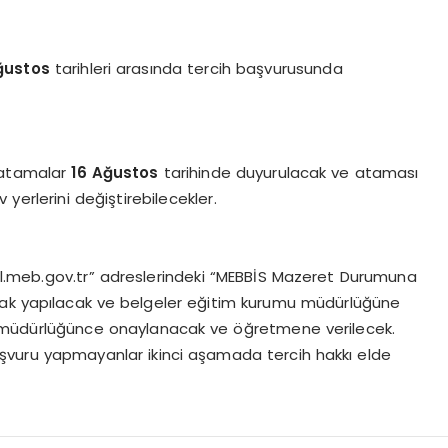
ğustos
tarihleri arasında tercih başvurusunda
 atamalar
16 Ağustos
tarihinde duyurulacak ve ataması
v yerlerini değiştirebilecekler.
l.meb.gov.tr” adreslerindeki “MEBBİS Mazeret Durumuna
rak yapılacak ve belgeler eğitim kurumu müdürlüğüne
 müdürlüğünce onaylanacak ve öğretmene verilecek.
aşvuru yapmayanlar ikinci aşamada tercih hakkı elde