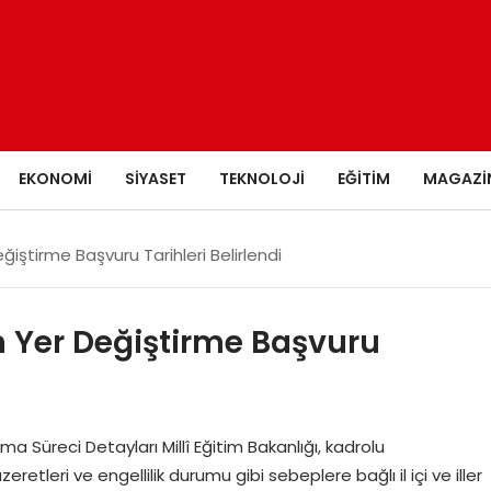
EKONOMI
SIYASET
TEKNOLOJI
EĞITIM
MAGAZI
ştirme Başvuru Tarihleri Belirlendi
 Yer Değiştirme Başvuru
 Süreci Detayları Millî Eğitim Bakanlığı, kadrolu
eretleri ve engellilik durumu gibi sebeplere bağlı il içi ve iller