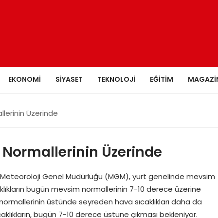
EKONOMI
SIYASET
TEKNOLOJI
EĞITIM
MAGAZI
llerinin Üzerinde
 Normallerinin Üzerinde
si Meteoroloji Genel Müdürlüğü (MGM), yurt genelinde mevsim
lıkların bugün mevsim normallerinin 7-10 derece üzerine
 normallerinin üstünde seyreden hava sıcaklıkları daha da
klıkların, bugün 7-10 derece üstüne çıkması bekleniyor.