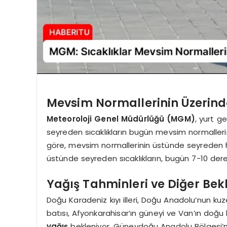
Mevsim Normallerinin Üzerinde
Meteoroloji Genel Müdürlüğü (MGM)
, yurt 
seyreden sıcaklıkların bugün mevsim normallerin
göre, mevsim normallerinin üstünde seyreden ha
üstünde seyreden sıcaklıkların, bugün 7-10 der
Yağış Tahminleri ve Diğer Bekl
Doğu Karadeniz kıyı illeri, Doğu Anadolu’nun kuze
batısı, Afyonkarahisar’ın güneyi ve Van’ın doğu
yağış
bekleniyor. Güneydoğu Anadolu Bölgesi’