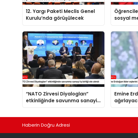
12. Yargı Paketi Meclis Genel
Öğrenciler
Kurulu’nda görüşülecek
sosyal 
paylaşıl
“NATO Zirvesi Diyalogları”
Emine Erd
etkinliğinde savunma sanayi
ağırlaya
iş birliği ele alındı
Haberin Doğru Adresi