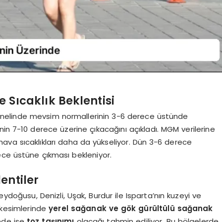
 Sıcaklık Beklentisi
genelinde mevsim normallerinin 3-6 derece üstünde
in 7-10 derece üzerine çıkacağını açıkladı. MGM verilerine
va sıcaklıkları daha da yükseliyor. Dün 3-6 derece
ece üstüne çıkması bekleniyor.
entiler
ydoğusu, Denizli, Uşak, Burdur ile Isparta’nın kuzeyi ve
 kesimlerinde
yerel sağanak ve gök gürültülü sağanak
nde ise
toz taşınımı
olacağı tahmin ediliyor. Bu bölgelerde