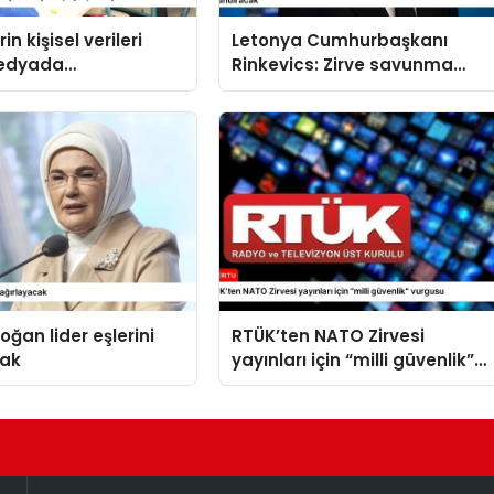
in kişisel verileri
Letonya Cumhurbaşkanı
medyada
Rinkevics: Zirve savunma
amayacak
sanayii iş birliğine büyük ivme
kazandıracak
oğan lider eşlerini
RTÜK’ten NATO Zirvesi
cak
yayınları için “milli güvenlik”
vurgusu