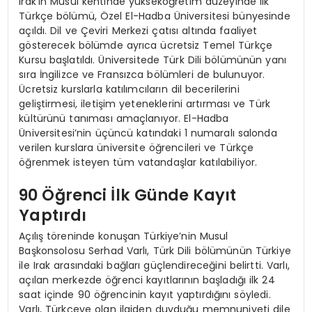
Irak’ın Musul kentinde yükseköğretim düzeyinde ilk
Türkçe bölümü, Özel El-Hadba Üniversitesi bünyesinde
açıldı. Dil ve Çeviri Merkezi çatısı altında faaliyet
gösterecek bölümde ayrıca ücretsiz Temel Türkçe
Kursu başlatıldı. Üniversitede Türk Dili bölümünün yanı
sıra İngilizce ve Fransızca bölümleri de bulunuyor.
Ücretsiz kurslarla katılımcıların dil becerilerini
geliştirmesi, iletişim yeteneklerini artırması ve Türk
kültürünü tanıması amaçlanıyor. El-Hadba
Üniversitesi’nin üçüncü katındaki 1 numaralı salonda
verilen kurslara üniversite öğrencileri ve Türkçe
öğrenmek isteyen tüm vatandaşlar katılabiliyor.
90 Öğrenci İlk Günde Kayıt
Yaptırdı
Açılış töreninde konuşan Türkiye’nin Musul
Başkonsolosu Serhad Varlı, Türk Dili bölümünün Türkiye
ile Irak arasındaki bağları güçlendireceğini belirtti. Varlı,
açılan merkezde öğrenci kayıtlarının başladığı ilk 24
saat içinde 90 öğrencinin kayıt yaptırdığını söyledi.
Varlı, Türkçeye olan ilgiden duyduğu memnuniyeti dile