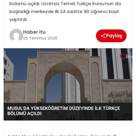
bölümü açıldı. Ücretsiz Temel Türkçe Kursu’nun da
MAGAZIN
başladığı merkezde ilk 24 saatte 90 öğrenci kayıt
yaptırdı.
SPOR
Haber İtu
Paylaş
YAŞAM
05 Temmuz 2026