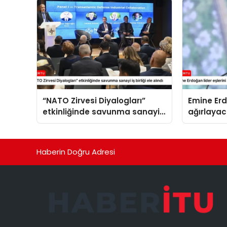
“NATO Zirvesi Diyalogları”
Emine Erd
etkinliğinde savunma sanayi
ağırlaya
iş birliği ele alındı
Haberin Doğru Adresi