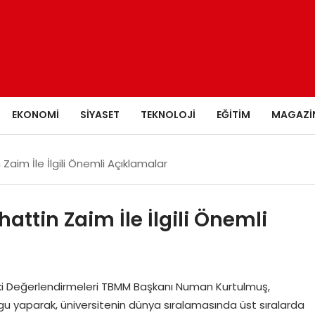
EKONOMI
SIYASET
TEKNOLOJI
EĞITIM
MAGAZI
aim İle İlgili Önemli Açıklamalar
tin Zaim İle İlgili Önemli
i Değerlendirmeleri TBMM Başkanı Numan Kurtulmuş,
urgu yaparak, üniversitenin dünya sıralamasında üst sıralarda