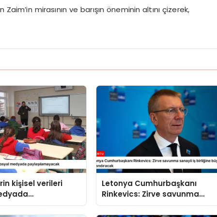
Zaim’in mirasının ve barışın öneminin altını çizerek,
in kişisel verileri
Letonya Cumhurbaşkanı
medyada
Rinkevics: Zirve savunma
amayacak
sanayii iş birliğine büyük ivme
kazandıracak