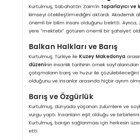
Kurtulmuş, Sabahattin Zaim’in
toparlayıcı ve 
kimseyi ötekileştirmediğini aktardı. Akademik a
önemli bir bilim insanı olduğunu belirtti. Ayrıca
yere “mektebi” götüren önemli bir şahsiyet old
Balkan Halkları ve Barış
Kurtulmuş, Türkiye ile
Kuzey Makedonya
arasın
düzeni
nin insanlık tarihinin örnek sayfalarında
çatışmaların barış ve huzur ile çözülebileceğini
olduğunu ve insanlar arasında hiçbir ayrım olmam
Barış ve Özgürlük
Kurtulmuş, dünyada yaşanan zulümlere ve soykı
vurgu yaptı. İnsanların eşit olduğu ve birbirlerin
Kurtulmuş, barışın sağlanması için herkesin üze
etti.