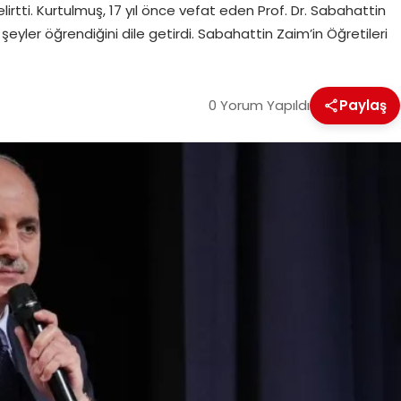
lirtti. Kurtulmuş, 17 yıl önce vefat eden Prof. Dr. Sabahattin
yler öğrendiğini dile getirdi. Sabahattin Zaim’in Öğretileri
0 Yorum Yapıldı
Paylaş