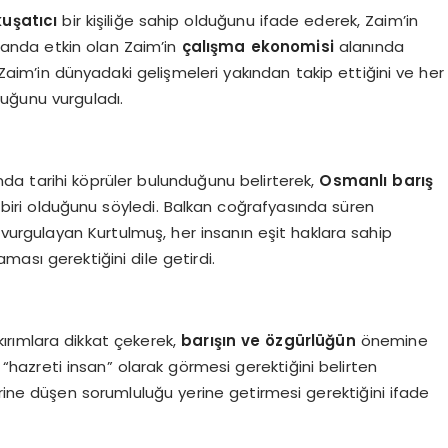
kuşatıcı
bir kişiliğe sahip olduğunu ifade ederek, Zaim’in
landa etkin olan Zaim’in
çalışma ekonomisi
alanında
, Zaim’in dünyadaki gelişmeleri yakından takip ettiğini ve her
uğunu vurguladı.
da tarihi köprüler bulunduğunu belirterek,
Osmanlı barış
n biri olduğunu söyledi. Balkan coğrafyasında süren
 vurgulayan Kurtulmuş, her insanın eşit haklara sahip
ası gerektiğini dile getirdi.
rımlara dikkat çekerek,
barışın ve özgürlüğün
önemine
i “hazreti insan” olarak görmesi gerektiğini belirten
rine düşen sorumluluğu yerine getirmesi gerektiğini ifade