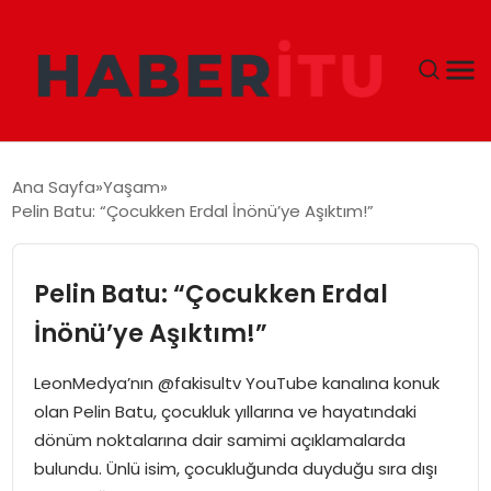
GÜNDEM
Ana Sayfa
Yaşam
Pelin Batu: “Çocukken Erdal İnönü’ye Aşıktım!”
DÜNYA
EKONOMI
Pelin Batu: “Çocukken Erdal
İnönü’ye Aşıktım!”
SIYASET
LeonMedya’nın @fakisultv YouTube kanalına konuk
TEKNOLOJI
olan Pelin Batu, çocukluk yıllarına ve hayatındaki
dönüm noktalarına dair samimi açıklamalarda
EĞITIM
bulundu. Ünlü isim, çocukluğunda duyduğu sıra dışı