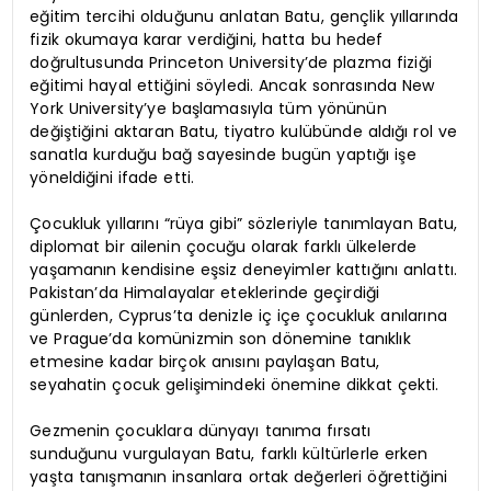
eğitim tercihi olduğunu anlatan Batu, gençlik yıllarında
fizik okumaya karar verdiğini, hatta bu hedef
doğrultusunda Princeton University’de plazma fiziği
eğitimi hayal ettiğini söyledi. Ancak sonrasında New
York University’ye başlamasıyla tüm yönünün
değiştiğini aktaran Batu, tiyatro kulübünde aldığı rol ve
sanatla kurduğu bağ sayesinde bugün yaptığı işe
yöneldiğini ifade etti.
Çocukluk yıllarını “rüya gibi” sözleriyle tanımlayan Batu,
diplomat bir ailenin çocuğu olarak farklı ülkelerde
yaşamanın kendisine eşsiz deneyimler kattığını anlattı.
Pakistan’da Himalayalar eteklerinde geçirdiği
günlerden, Cyprus’ta denizle iç içe çocukluk anılarına
ve Prague’da komünizmin son dönemine tanıklık
etmesine kadar birçok anısını paylaşan Batu,
seyahatin çocuk gelişimindeki önemine dikkat çekti.
Gezmenin çocuklara dünyayı tanıma fırsatı
sunduğunu vurgulayan Batu, farklı kültürlerle erken
yaşta tanışmanın insanlara ortak değerleri öğrettiğini