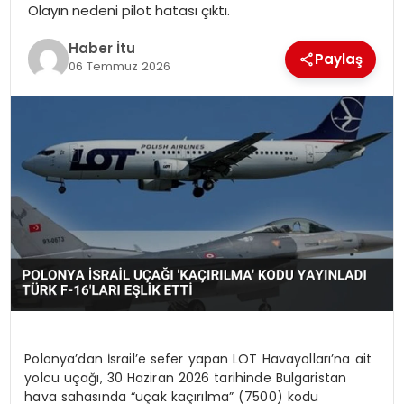
Olayın nedeni pilot hatası çıktı.
MAGAZIN
Haber İtu
Paylaş
SPOR
06 Temmuz 2026
YAŞAM
Polonya’dan İsrail’e sefer yapan LOT Havayolları’na ait
yolcu uçağı, 30 Haziran 2026 tarihinde Bulgaristan
hava sahasında “uçak kaçırılma” (7500) kodu