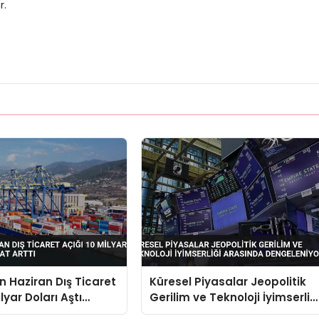
r.
in Haziran Dış Ticaret
Küresel Piyasalar Jeopolitik
ilyar Doları Aştı
Gerilim ve Teknoloji İyimserliğ
ttı
Arasında Dengeleniyor