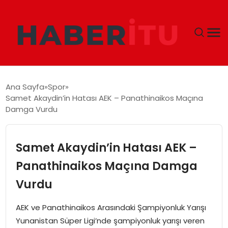
GÜNDEM
Ana Sayfa
Spor
Samet Akaydin’in Hatası AEK – Panathinaikos Maçına
DÜNYA
Damga Vurdu
EKONOMI
Samet Akaydin’in Hatası AEK –
SIYASET
Panathinaikos Maçına Damga
Vurdu
TEKNOLOJI
AEK ve Panathinaikos Arasındaki Şampiyonluk Yarışı
EĞITIM
Yunanistan Süper Ligi’nde şampiyonluk yarışı veren