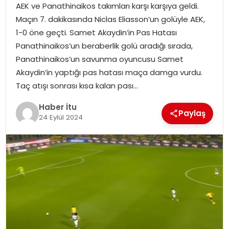
AEK ve Panathinaikos takımları karşı karşıya geldi.
MAGAZIN
Maçın 7. dakikasında Niclas Eliasson’un golüyle AEK,
1-0 öne geçti. Samet Akaydin’in Pas Hatası
SPOR
Panathinaikos’un beraberlik golü aradığı sırada,
Panathinaikos’un savunma oyuncusu Samet
YAŞAM
Akaydin’in yaptığı pas hatası maça damga vurdu.
Taç atışı sonrası kısa kalan pası…
Haber İtu
Paylaş
24 Eylül 2024