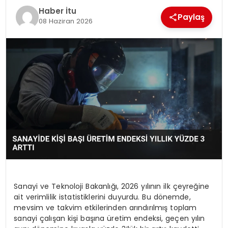
MAGAZIN
Haber İtu
Paylaş
08 Haziran 2026
SPOR
YAŞAM
Sanayi ve Teknoloji Bakanlığı, 2026 yılının ilk çeyreğine
ait verimlilik istatistiklerini duyurdu. Bu dönemde,
mevsim ve takvim etkilerinden arındırılmış toplam
sanayi çalışan kişi başına üretim endeksi, geçen yılın