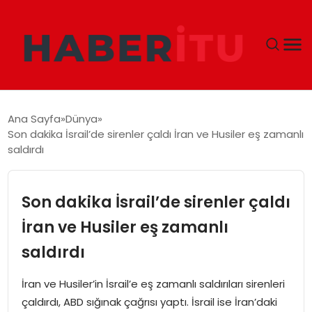
GÜNDEM
Ana Sayfa
Dünya
Son dakika İsrail’de sirenler çaldı İran ve Husiler eş zamanlı
DÜNYA
saldırdı
EKONOMI
Son dakika İsrail’de sirenler çaldı
SIYASET
İran ve Husiler eş zamanlı
saldırdı
TEKNOLOJI
İran ve Husiler’in İsrail’e eş zamanlı saldırıları sirenleri
EĞITIM
çaldırdı, ABD sığınak çağrısı yaptı. İsrail ise İran’daki