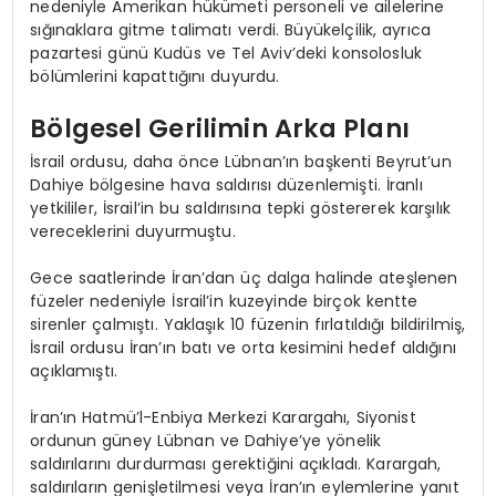
nedeniyle Amerikan hükümeti personeli ve ailelerine
sığınaklara gitme talimatı verdi. Büyükelçilik, ayrıca
pazartesi günü Kudüs ve Tel Aviv’deki konsolosluk
bölümlerini kapattığını duyurdu.
Bölgesel Gerilimin Arka Planı
İsrail ordusu, daha önce Lübnan’ın başkenti Beyrut’un
Dahiye bölgesine hava saldırısı düzenlemişti. İranlı
yetkililer, İsrail’in bu saldırısına tepki göstererek karşılık
vereceklerini duyurmuştu.
Gece saatlerinde İran’dan üç dalga halinde ateşlenen
füzeler nedeniyle İsrail’in kuzeyinde birçok kentte
sirenler çalmıştı. Yaklaşık 10 füzenin fırlatıldığı bildirilmiş,
İsrail ordusu İran’ın batı ve orta kesimini hedef aldığını
açıklamıştı.
İran’ın Hatmü’l-Enbiya Merkezi Karargahı, Siyonist
ordunun güney Lübnan ve Dahiye’ye yönelik
saldırılarını durdurması gerektiğini açıkladı. Karargah,
saldırıların genişletilmesi veya İran’ın eylemlerine yanıt