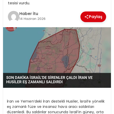
tesisi vurdu.
MAGAZIN
Haber İtu
Paylaş
SPOR
14 Haziran 2026
YAŞAM
İran ve Yemen’deki İran destekli Husiler, İsrail’e yönelik
eş zamanlı füze ve insansız hava aracı saldırıları
düzenledi. Bu saldırılar sonucunda İsrail’in güney, orta