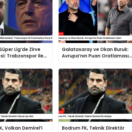
Süper Lig’de Zirve
Galatasaray ve Okan Buruk:
i: Trabzonspor ile
Avrupa’nın Puan Oratlaması
e Karşı Karşıya
Lideri
, Volkan Demirel’i
Bodrum FK, Teknik Direktör