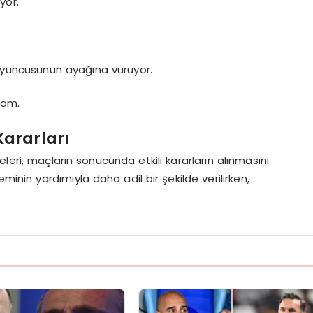
yor.
uncusunun ayağına vuruyor.
mam.
Kararları
leri, maçların sonucunda etkili kararların alınmasını
minin yardımıyla daha adil bir şekilde verilirken,