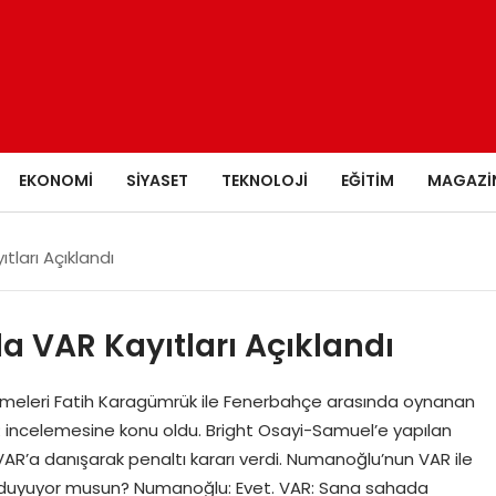
EKONOMI
SIYASET
TEKNOLOJI
EĞITIM
MAGAZI
tları Açıklandı
da VAR Kayıtları Açıklandı
meleri Fatih Karagümrük ile Fenerbahçe arasında oynanan
 incelemesine konu oldu. Bright Osayi-Samuel’e yapılan
’a danışarak penaltı kararı verdi. Numanoğlu’nun VAR ile
i duyuyor musun? Numanoğlu: Evet. VAR: Sana sahada