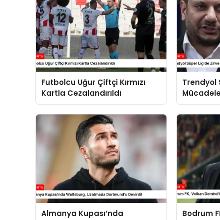
Futbolcu Uğur Çiftçi Kırmızı
Trendyol 
Kartla Cezalandırıldı
Mücadeles
Fenerbahç
Almanya Kupası’nda
Bodrum FK