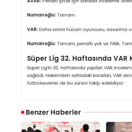
AVAR:
Penaltı iptali için sahada inceleme öneri
Numanoğlu:
Tamam.
VAR:
Daha sonra hücum oyuncusu, savunma oy
Numanoğlu:
Tamam, penaltı yok ve frikik. Ta
Süper Lig 32. Haftasında VAR 
Süper Lig’in 32. haftasında yapılan VAR inceleme
sağladı. Hakemlerin sahadaki kararları, VAR siste
futbolseverler de bu süreci takip edebiliyor.
Benzer Haberler