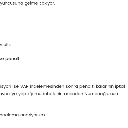
yuncusuna çelme takıyor.
naltı.
e penaltı.
syon ise VAR incelemesinden sonra penaltı kararının iptal
 Kahveci’ye yaptığı müdahalenin ardından Numanoğlu’nun
 inceleme öneriyorum.