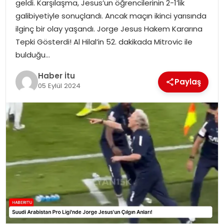
geldi. Karşılaşma, Jesus’un öğrencilerinin 2-1’lik
MAGAZIN
galibiyetiyle sonuçlandı. Ancak maçın ikinci yarısında
ilginç bir olay yaşandı. Jorge Jesus Hakem Kararına
SPOR
Tepki Gösterdi! Al Hilal’in 52. dakikada Mitrovic ile
bulduğu…
YAŞAM
Haber İtu
Paylaş
05 Eylül 2024