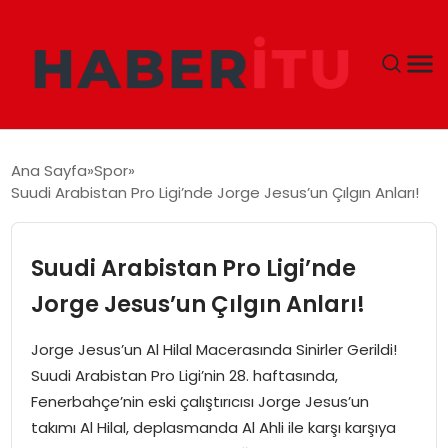
GÜNDEM
Ana Sayfa
Spor
Suudi Arabistan Pro Ligi’nde Jorge Jesus’un Çılgın Anları!
DÜNYA
EKONOMI
Suudi Arabistan Pro Ligi’nde
Jorge Jesus’un Çılgın Anları!
SIYASET
Jorge Jesus’un Al Hilal Macerasında Sinirler Gerildi!
TEKNOLOJI
Suudi Arabistan Pro Ligi’nin 28. haftasında,
Fenerbahçe’nin eski çalıştırıcısı Jorge Jesus’un
EĞITIM
takımı Al Hilal, deplasmanda Al Ahli ile karşı karşıya