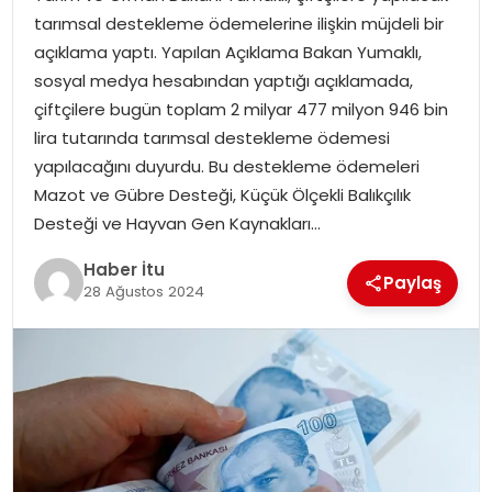
MAGAZIN
tarımsal destekleme ödemelerine ilişkin müjdeli bir
açıklama yaptı. Yapılan Açıklama Bakan Yumaklı,
SPOR
sosyal medya hesabından yaptığı açıklamada,
çiftçilere bugün toplam 2 milyar 477 milyon 946 bin
YAŞAM
lira tutarında tarımsal destekleme ödemesi
yapılacağını duyurdu. Bu destekleme ödemeleri
Mazot ve Gübre Desteği, Küçük Ölçekli Balıkçılık
Desteği ve Hayvan Gen Kaynakları…
Haber İtu
Paylaş
28 Ağustos 2024