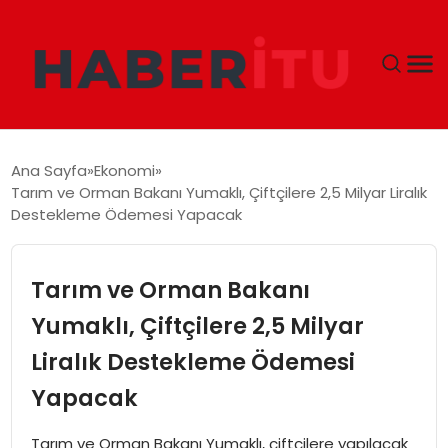
GÜNDEM
Ana Sayfa
Ekonomi
Tarım ve Orman Bakanı Yumaklı, Çiftçilere 2,5 Milyar Liralık
DÜNYA
Destekleme Ödemesi Yapacak
EKONOMI
Tarım ve Orman Bakanı
SIYASET
Yumaklı, Çiftçilere 2,5 Milyar
Liralık Destekleme Ödemesi
TEKNOLOJI
Yapacak
EĞITIM
Tarım ve Orman Bakanı Yumaklı, çiftçilere yapılacak