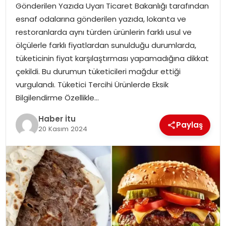
Gönderilen Yazıda Uyarı Ticaret Bakanlığı tarafından
MAGAZIN
esnaf odalarına gönderilen yazıda, lokanta ve
restoranlarda aynı türden ürünlerin farklı usul ve
SPOR
ölçülerle farklı fiyatlardan sunulduğu durumlarda,
tüketicinin fiyat karşılaştırması yapamadığına dikkat
YAŞAM
çekildi. Bu durumun tüketicileri mağdur ettiği
vurgulandı. Tüketici Tercihi Ürünlerde Eksik
Bilgilendirme Özellikle…
Haber İtu
Paylaş
20 Kasım 2024