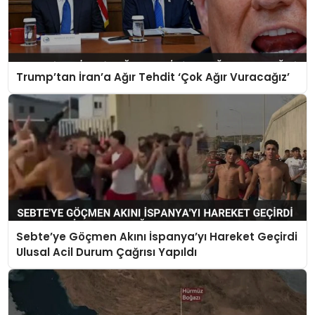
Trump’tan İran’a Ağır Tehdit ‘Çok Ağır Vuracağız’
Sebte’ye Göçmen Akını İspanya’yı Hareket Geçirdi
Ulusal Acil Durum Çağrısı Yapıldı