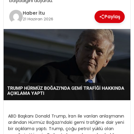
başladığını duyurdu.
MAGAZIN
Haber İtu
Paylaş
21 Haziran 2026
SPOR
YAŞAM
ABD Başkanı Donald Trump, İran ile varılan anlaşmanın
ardından Hürmüz Boğazı’ndaki gemi trafiğine dair yeni
bir açıklama yaptı. Trump, çoğu petrol yüklü olan