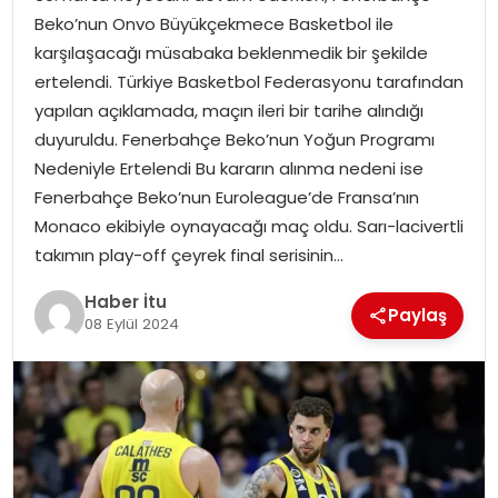
MAGAZIN
Beko’nun Onvo Büyükçekmece Basketbol ile
karşılaşacağı müsabaka beklenmedik bir şekilde
SPOR
ertelendi. Türkiye Basketbol Federasyonu tarafından
yapılan açıklamada, maçın ileri bir tarihe alındığı
YAŞAM
duyuruldu. Fenerbahçe Beko’nun Yoğun Programı
Nedeniyle Ertelendi Bu kararın alınma nedeni ise
Fenerbahçe Beko’nun Euroleague’de Fransa’nın
Monaco ekibiyle oynayacağı maç oldu. Sarı-lacivertli
takımın play-off çeyrek final serisinin…
Haber İtu
Paylaş
08 Eylül 2024