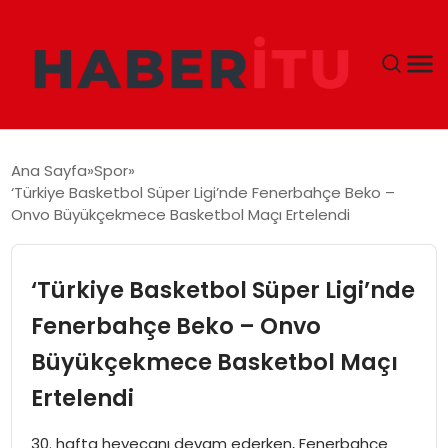
GÜNDEM
Ana Sayfa
Spor
‘Türkiye Basketbol Süper Ligi’nde Fenerbahçe Beko –
DÜNYA
Onvo Büyükçekmece Basketbol Maçı Ertelendi
EKONOMI
‘Türkiye Basketbol Süper Ligi’nde
SIYASET
Fenerbahçe Beko – Onvo
Büyükçekmece Basketbol Maçı
TEKNOLOJI
Ertelendi
EĞITIM
30. hafta heyecanı devam ederken, Fenerbahçe