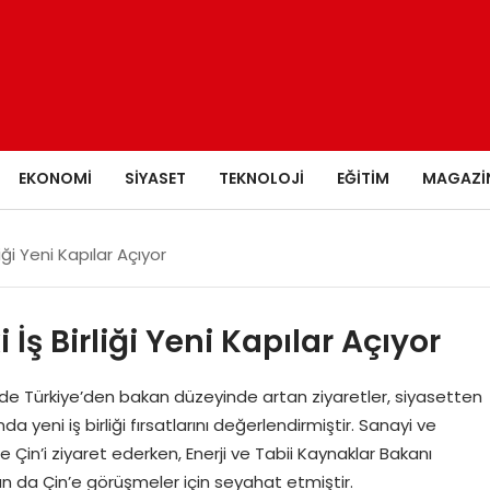
EKONOMI
SIYASET
TEKNOLOJI
EĞITIM
MAGAZI
iği Yeni Kapılar Açıyor
İş Birliği Yeni Kapılar Açıyor
de Türkiye’den bakan düzeyinde artan ziyaretler, siyasetten
 yeni iş birliği fırsatlarını değerlendirmiştir. Sanayi ve
e Çin’i ziyaret ederken, Enerji ve Tabii Kaynaklar Bakanı
an da Çin’e görüşmeler için seyahat etmiştir.