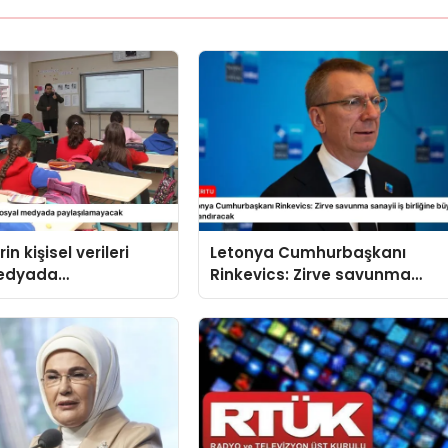
in kişisel verileri
Letonya Cumhurbaşkanı
medyada
Rinkevics: Zirve savunma
amayacak
sanayii iş birliğine büyük ivme
kazandıracak