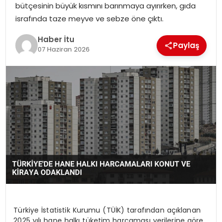
bütçesinin büyük kısmını barınmaya ayırırken, gıda
MAGAZIN
israfında taze meyve ve sebze öne çıktı.
SPOR
Haber İtu
Paylaş
07 Haziran 2026
YAŞAM
Türkiye İstatistik Kurumu (TÜİK) tarafından açıklanan
2025 yılı hane halkı tüketim harcaması verilerine göre,