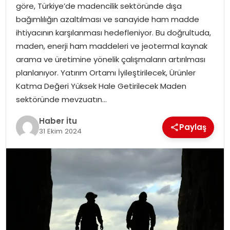
göre, Türkiye’de madencilik sektöründe dışa
MAGAZIN
bağımlılığın azaltılması ve sanayide ham madde
ihtiyacının karşılanması hedefleniyor. Bu doğrultuda,
SPOR
maden, enerji ham maddeleri ve jeotermal kaynak
arama ve üretimine yönelik çalışmaların artırılması
YAŞAM
planlanıyor. Yatırım Ortamı İyileştirilecek, Ürünler
Katma Değeri Yüksek Hale Getirilecek Maden
sektöründe mevzuatın…
Haber İtu
Paylaş
31 Ekim 2024