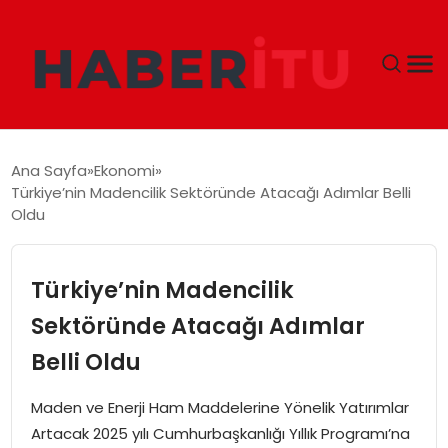
GÜNDEM
Ana Sayfa
Ekonomi
Türkiye’nin Madencilik Sektöründe Atacağı Adımlar Belli
DÜNYA
Oldu
EKONOMI
Türkiye’nin Madencilik
SIYASET
Sektöründe Atacağı Adımlar
Belli Oldu
TEKNOLOJI
Maden ve Enerji Ham Maddelerine Yönelik Yatırımlar
EĞITIM
Artacak 2025 yılı Cumhurbaşkanlığı Yıllık Programı’na