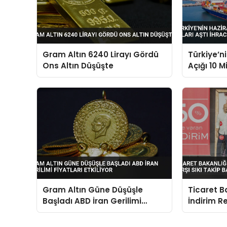
Gram Altın 6240 Lirayı Gördü
Türkiye’n
Ons Altın Düşüşte
Açığı 10 M
İhracat Ar
Gram Altın Güne Düşüşle
Ticaret Ba
Başladı ABD İran Gerilimi
İndirim R
Fiyatları Etkiliyor
Takip Baş