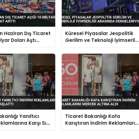
in Haziran Dış Ticaret
Küresel Piyasalar Jeopolitik
ilyar Doları Aştı
Gerilim ve Teknoloji İyimserliğ
ttı
Arasında Dengeleniyor
kanlığı Yanıltıcı
Ticaret Bakanlığı Kafa
eklamlarına Karşı Sıkı
Karıştıran İndirim Reklamların
lattı
Mercek Altına Aldı