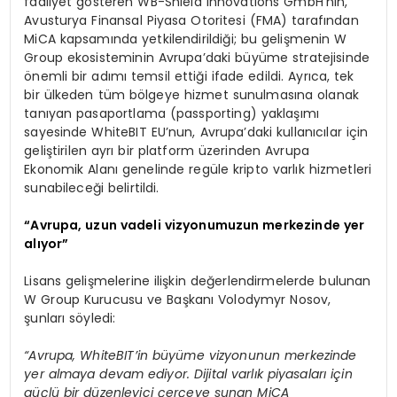
faaliyet gösteren WB-Shield Innovations GmbH’nin,
Avusturya Finansal Piyasa Otoritesi (FMA) tarafından
MiCA kapsamında yetkilendirildiği; bu gelişmenin W
Group ekosisteminin Avrupa’daki büyüme stratejisinde
önemli bir adımı temsil ettiği ifade edildi. Ayrıca, tek
bir ülkeden tüm bölgeye hizmet sunulmasına olanak
tanıyan pasaportlama (passporting) yaklaşımı
sayesinde WhiteBIT EU’nun, Avrupa’daki kullanıcılar için
geliştirilen ayrı bir platform üzerinden Avrupa
Ekonomik Alanı genelinde regüle kripto varlık hizmetleri
sunabileceği belirtildi.
“Avrupa, uzun vadeli vizyonumuzun merkezinde yer
alıyor”
Lisans gelişmelerine ilişkin değerlendirmelerde bulunan
W Group Kurucusu ve Başkanı Volodymyr Nosov,
şunları söyledi:
“Avrupa, WhiteBIT’in büyüme vizyonunun merkezinde
yer almaya devam ediyor. Dijital varlık piyasaları için
güçlü bir düzenleyici çerçeve sunan MiCA