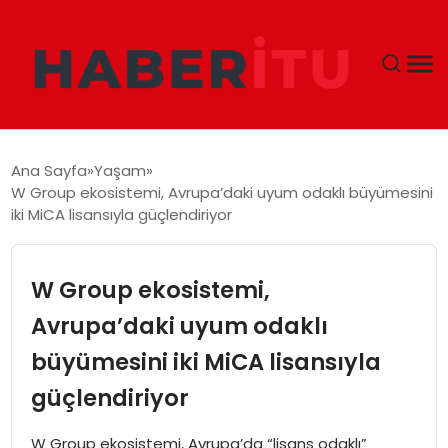
GÜNDEM
Ana Sayfa
Yaşam
W Group ekosistemi, Avrupa’daki uyum odaklı büyümesini
DÜNYA
iki MiCA lisansıyla güçlendiriyor
EKONOMI
W Group ekosistemi,
SIYASET
Avrupa’daki uyum odaklı
büyümesini iki MiCA lisansıyla
TEKNOLOJI
güçlendiriyor
EĞITIM
W Group ekosistemi, Avrupa’da “lisans odaklı”