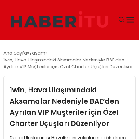
GÜNDEM
Ana Sayfa
Yaşam
1win, Hava Ulaşımındaki Aksamalar Nedeniyle BAE’den
DÜNYA
Ayrılan VIP Müşteriler için Özel Charter Uçuşları Düzenliyor
EKONOMI
1win, Hava Ulaşımındaki
SIYASET
Aksamalar Nedeniyle BAE’den
Ayrılan VIP Müşteriler için Özel
TEKNOLOJI
Charter Uçuşları Düzenliyor
EĞITIM
Dubai Uluslararası Havalimanı yakınlarında bir drone