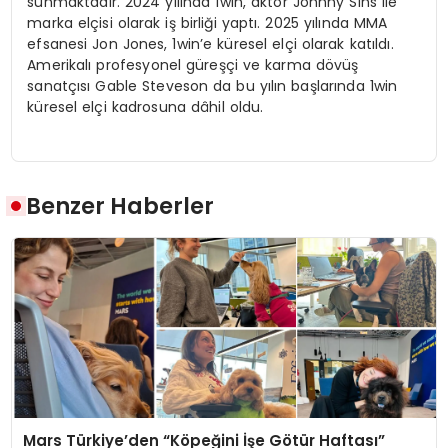
sunmaktadır. 2024 yılında 1win, aktör Johnny Sins ile
marka elçisi olarak iş birliği yaptı. 2025 yılında MMA
efsanesi Jon Jones, 1win’e küresel elçi olarak katıldı.
Amerikalı profesyonel güreşçi ve karma dövüş
sanatçısı Gable Steveson da bu yılın başlarında 1win
küresel elçi kadrosuna dâhil oldu.
Benzer Haberler
Mars Türkiye’den “Köpeğini İşe Götür Haftası”