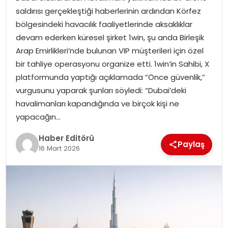
MAGAZIN
saldırısı gerçekleştiği haberlerinin ardından Körfez
bölgesindeki havacılık faaliyetlerinde aksaklıklar
SPOR
devam ederken küresel şirket 1win, şu anda Birleşik
Arap Emirlikleri’nde bulunan VIP müşterileri için özel
YAŞAM
bir tahliye operasyonu organize etti. 1win’in Sahibi, X
platformunda yaptığı açıklamada “Önce güvenlik,”
vurgusunu yaparak şunları söyledi: “Dubai’deki
havalimanları kapandığında ve birçok kişi ne
yapacağın…
Haber Editörü
Paylaş
16 Mart 2026