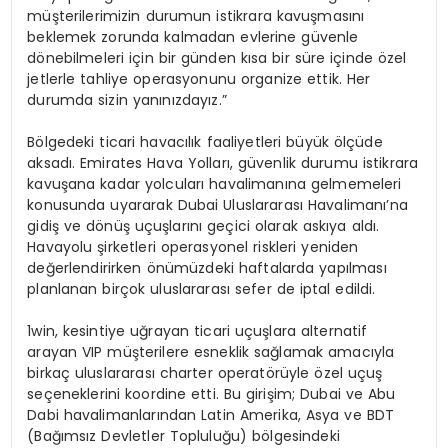
müşterilerimizin durumun istikrara kavuşmasını
beklemek zorunda kalmadan evlerine güvenle
dönebilmeleri için bir günden kısa bir süre içinde özel
jetlerle tahliye operasyonunu organize ettik. Her
durumda sizin yanınızdayız.”
Bölgedeki ticari havacılık faaliyetleri büyük ölçüde
aksadı. Emirates Hava Yolları, güvenlik durumu istikrara
kavuşana kadar yolcuları havalimanına gelmemeleri
konusunda uyararak Dubai Uluslararası Havalimanı’na
gidiş ve dönüş uçuşlarını geçici olarak askıya aldı.
Havayolu şirketleri operasyonel riskleri yeniden
değerlendirirken önümüzdeki haftalarda yapılması
planlanan birçok uluslararası sefer de iptal edildi.
1win, kesintiye uğrayan ticari uçuşlara alternatif
arayan VIP müşterilere esneklik sağlamak amacıyla
birkaç uluslararası charter operatörüyle özel uçuş
seçeneklerini koordine etti. Bu girişim; Dubai ve Abu
Dabi havalimanlarından Latin Amerika, Asya ve BDT
(Bağımsız Devletler Topluluğu) bölgesindeki