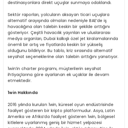
destinasyonlara direkt uçuşlar sunmaya odaklandı.
Sektör raporları, yolcuların aksayan ticari uçuşlara
alternatif arayışında olmaları nedeniyle BAE’de iş
havacılığına olan talebin keskin bir şekilde arttığını
gösteriyor. Çeşitli havacılık yayınları ve uluslararası
medya organları, Dubai kalkışlı özel jet kiralamalarında
önemli bir artış ve fiyatlarda keskin bir yükseliş
olduğunu bildiriyor. Bu tablo, kriz sırasında alternatif
seyahat seçeneklerine olan talebin arttığını yansıtıyor.
1win’in charter programı, müşterilerin seyahat
ihtiyaçlarına göre ayarlanan ek uçaklar ile devam
etmektedir.
1win Hakkında
2016 yılında kurulan 1win, küresel oyun endüstrisinde
faaliyet gösteren bir kripto platformudur. Asya, Latin
Amerika ve Afrika’da faaliyet gösteren 1win, bölgesel
kitlelere uyarlanmış geniş bir hizmet yelpazesi